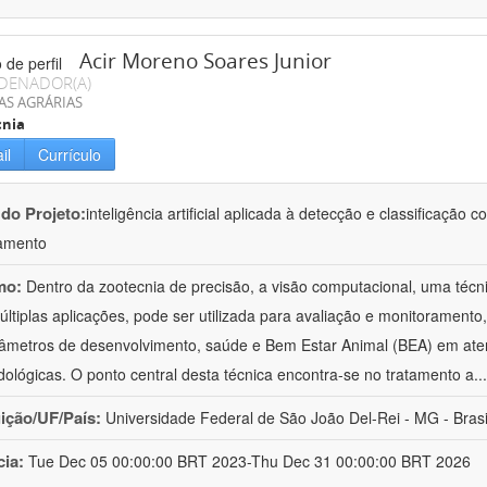
Acir Moreno Soares Junior
DENADOR(A)
AS AGRÁRIAS
cnia
il
Currículo
 do Projeto:
inteligência artificial aplicada à detecção e classificaçã
amento
mo:
Dentro da zootecnia de precisão, a visão computacional, uma técni
ltiplas aplicações, pode ser utilizada para avaliação e monitoramento, 
âmetros de desenvolvimento, saúde e Bem Estar Animal (BEA) em ate
ológicas. O ponto central desta técnica encontra-se no tratamento a
..
uição/UF/País:
Universidade Federal de São João Del-Rei - MG - Brasi
cia:
Tue Dec 05 00:00:00 BRT 2023-Thu Dec 31 00:00:00 BRT 2026