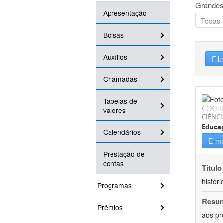
Grandes
Apresentação
Bolsas
Auxílios
Filt
Chamadas
Tabelas de
COOR
valores
CIÊNC
Educa
Calendários
E-ma
Prestação de
contas
Título
históri
Programas
Resu
Prêmios
aos pr