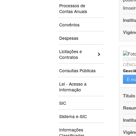
Processos de
limoei
Contas Anuais
Instit
Convênios
Vigên
Despesas
Licitações e
Contratos
COOR
CIÊNCI
Consultas Públicas
Geociê
E-ma
Lei - Acesso a
Informação
Título
SIC
Resu
Sistema e-SIC
Instit
Informações
Vigên
Classificadas