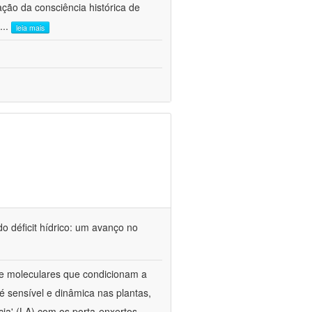
ão da consciência histórica de
...
leia mais
o déficit hídrico: um avanço no
s e moleculares que condicionam a
é sensível e dinâmica nas plantas,
cia' (LA) com os porta-enxertos