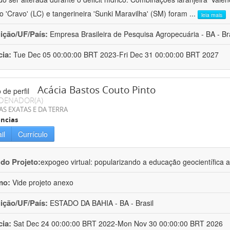
ro 'Cravo' (LC) e tangerineira 'Sunki Maravilha' (SM) foram
...
leia mais
uição/UF/País:
Empresa Brasileira de Pesquisa Agropecuária - BA - Bra
cia:
Tue Dec 05 00:00:00 BRT 2023-Fri Dec 31 00:00:00 BRT 2027
Acácia Bastos Couto Pinto
DENADOR(A)
AS EXATAS E DA TERRA
ncias
il
Currículo
 do Projeto:
expogeo virtual: popularizando a educação geocientífica a
mo:
Vide projeto anexo
uição/UF/País:
ESTADO DA BAHIA - BA - Brasil
cia:
Sat Dec 24 00:00:00 BRT 2022-Mon Nov 30 00:00:00 BRT 2026