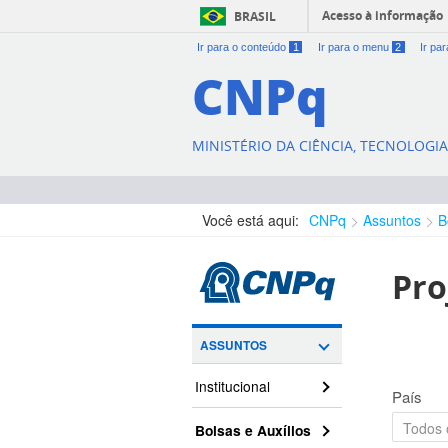
Acesso à informação
BRASIL
Ir para o conteúdo
1
Ir para o menu
2
Ir pa
CNPq
MINISTÉRIO DA CIÊNCIA, TECNOLOGI
Você está aqui:
CNPq
Assuntos
B
Pro
ASSUNTOS
Institucional
País
Bolsas e Auxílios