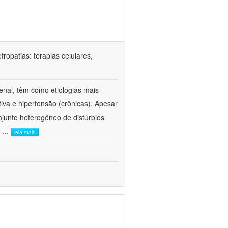
ropatias: terapias celulares,
enal, têm como etiologias mais
iva e hipertensão (crônicas). Apesar
junto heterogêneo de distúrbios
e
...
leia mais