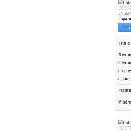
COOR
ENGEN
Engenh
E-ma
Título
Resu
altern
da pav
dispon
Instit
Vigên
COOR