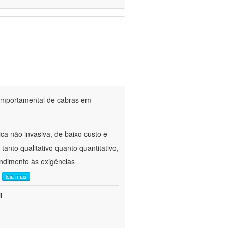
o comportamental de cabras em
ca não invasiva, de baixo custo e
tanto qualitativo quanto quantitativo,
ndimento às exigências
.
leia mais
l