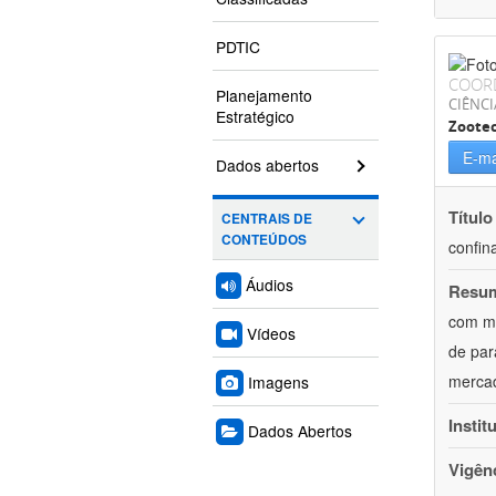
PDTIC
COOR
Planejamento
CIÊNCI
Estratégico
Zoote
E-ma
Dados abertos
Título
CENTRAIS DE
CONTEÚDOS
confin
Áudios
Resu
com mú
Vídeos
de par
mercad
Imagens
Instit
Dados Abertos
Vigên