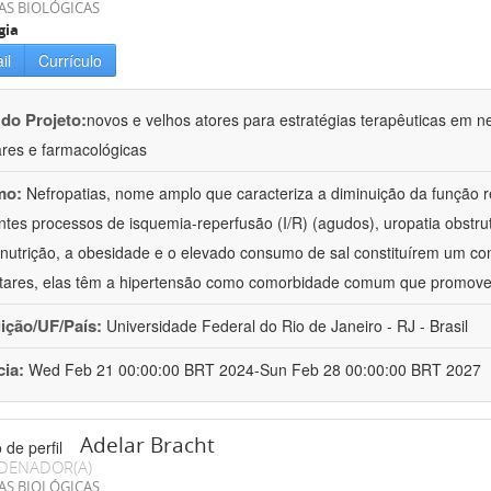
AS BIOLÓGICAS
gia
il
Currículo
 do Projeto:
novos e velhos atores para estratégias terapêuticas em nef
ares e farmacológicas
mo:
Nefropatias, nome amplo que caracteriza a diminuição da função r
ntes processos de isquemia-reperfusão (I/R) (agudos), uropatia obstrut
nutrição, a obesidade e o elevado consumo de sal constituírem um con
tares, elas têm a hipertensão como comorbidade comum que promov
uição/UF/País:
Universidade Federal do Rio de Janeiro - RJ - Brasil
cia:
Wed Feb 21 00:00:00 BRT 2024-Sun Feb 28 00:00:00 BRT 2027
Adelar Bracht
DENADOR(A)
AS BIOLÓGICAS