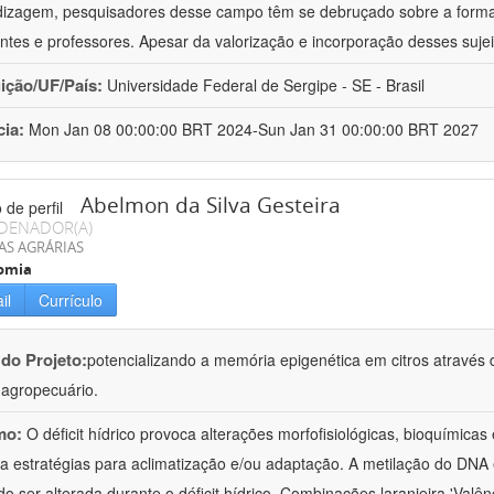
izagem, pesquisadores desse campo têm se debruçado sobre a formaç
ntes e professores. Apesar da valorização e incorporação desses sujei
uição/UF/País:
Universidade Federal de Sergipe - SE - Brasil
cia:
Mon Jan 08 00:00:00 BRT 2024-Sun Jan 31 00:00:00 BRT 2027
Abelmon da Silva Gesteira
DENADOR(A)
AS AGRÁRIAS
omia
il
Currículo
 do Projeto:
potencializando a memória epigenética em citros através d
o agropecuário.
mo:
O déficit hídrico provoca alterações morfofisiológicas, bioquímica
 a estratégias para aclimatização e/ou adaptação. A metilação do DNA 
o ser alterada durante o déficit hídrico. Combinações laranjeira 'Valên