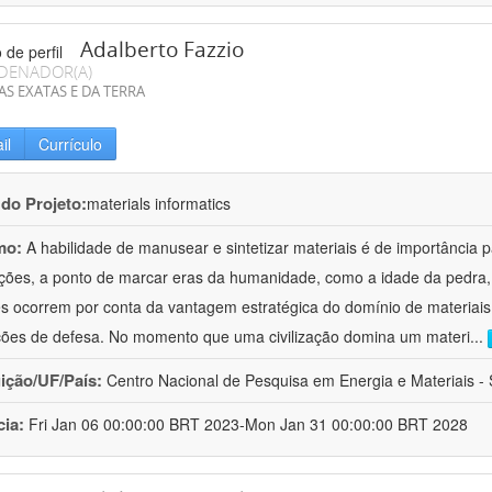
Adalberto Fazzio
DENADOR(A)
AS EXATAS E DA TERRA
il
Currículo
 do Projeto:
materials informatics
mo:
A habilidade de manusear e sintetizar materiais é de importância 
zações, a ponto de marcar eras da humanidade, como a idade da pedra, 
es ocorrem por conta da vantagem estratégica do domínio de materiais,
ções de defesa. No momento que uma civilização domina um materi
...
uição/UF/País:
Centro Nacional de Pesquisa em Energia e Materiais - S
cia:
Fri Jan 06 00:00:00 BRT 2023-Mon Jan 31 00:00:00 BRT 2028