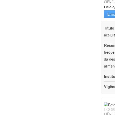
CIÊNCI
Fisiolo
E-ma
Título
acelul
Resu
freque
da des
alimen
Instit
Vigên
COOR
CIÊNCI