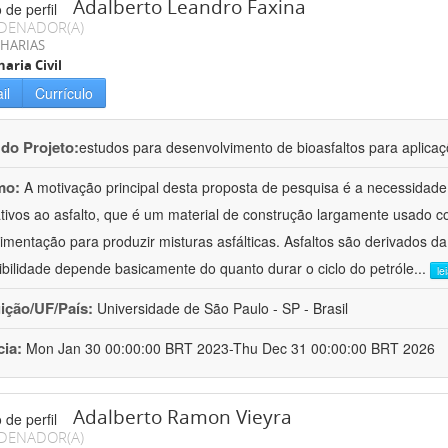
Adalberto Leandro Faxina
DENADOR(A)
HARIAS
aria Civil
il
Currículo
 do Projeto:
estudos para desenvolvimento de bioasfaltos para aplic
mo:
A motivação principal desta proposta de pesquisa é a necessidade
ativos ao asfalto, que é um material de construção largamente usado 
imentação para produzir misturas asfálticas. Asfaltos são derivados da
ibilidade depende basicamente do quanto durar o ciclo do petróle
...
le
uição/UF/País:
Universidade de São Paulo - SP - Brasil
cia:
Mon Jan 30 00:00:00 BRT 2023-Thu Dec 31 00:00:00 BRT 2026
Adalberto Ramon Vieyra
DENADOR(A)