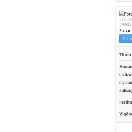
COOR
CIÊNCI
Física
E-ma
Título
Resu
civili
divisõ
aplica
Instit
Vigên