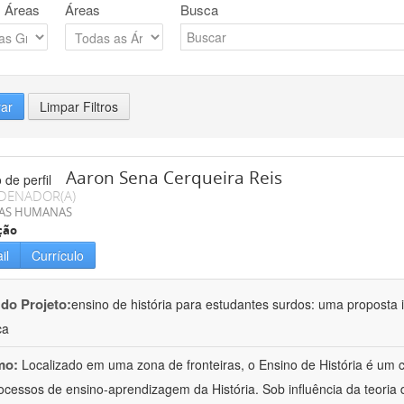
 Áreas
Áreas
Busca
rar
Limpar Filtros
Aaron Sena Cerqueira Reis
DENADOR(A)
IAS HUMANAS
ção
il
Currículo
 do Projeto:
ensino de história para estudantes surdos: uma proposta i
ca
mo:
Localizado em uma zona de fronteiras, o Ensino de História é um
ocessos de ensino-aprendizagem da História. Sob influência da teoria d