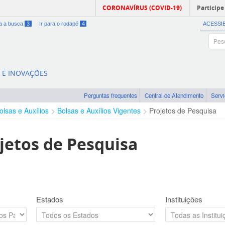
CORONAVÍRUS (COVID-19)
Participe
ra a busca
3
Ir para o rodapé
4
ACESSI
A E INOVAÇÕES
Perguntas frequentes
Central de Atendimento
Serv
olsas e Auxílios
Bolsas e Auxílios Vigentes
Projetos de Pesquisa
jetos de Pesquisa
Estados
Instituições