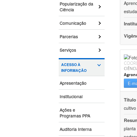
Aprend
Popularização da
Ciência
estuda
Comunicação
Instit
Vigên
Parcerias
Serviços
COOR
ACESSO À
CIÊNCI
INFORMAÇÃO
Agron
Apresentação
E-ma
Institucional
Título
cultiv
Ações e
Programas PPA
Resu
planta
Auditoria Interna
podend