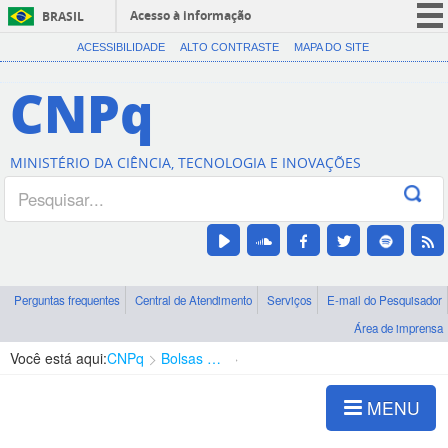
Acesso à informação
BRASIL
CORONAVÍRUS (COVID-19)
ACESSIBILIDADE
ALTO CONTRASTE
MAPA DO SITE
Participe
CNPq
Serviços
Legislação
MINISTÉRIO DA CIÊNCIA, TECNOLOGIA E INOVAÇÕES
Canais
Perguntas frequentes
Central de Atendimento
Serviços
E-mail do Pesquisador
Área de imprensa
Você está aqui:
CNPq
Bolsas e Auxílios Vigentes
Projetos de Pesquisa
MENU