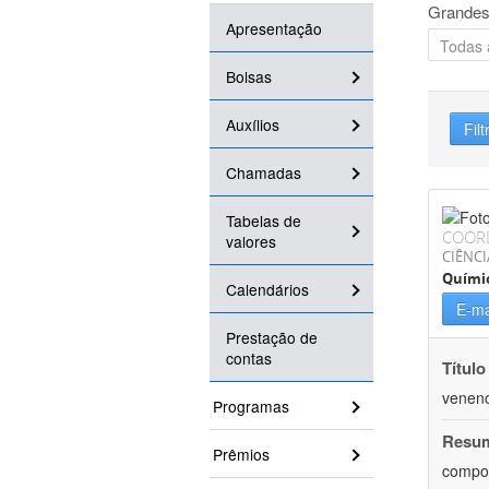
Grandes
Apresentação
Bolsas
Auxílios
Filt
Chamadas
Tabelas de
COOR
valores
CIÊNCI
Quími
Calendários
E-ma
Prestação de
contas
Título
veneno
Programas
Resu
Prêmios
compos