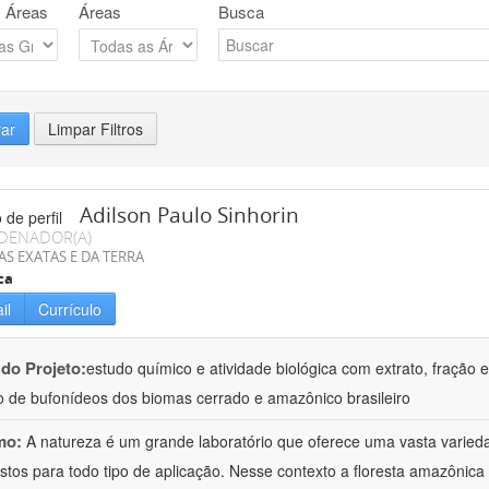
 Áreas
Áreas
Busca
rar
Limpar Filtros
Adilson Paulo Sinhorin
DENADOR(A)
AS EXATAS E DA TERRA
ca
il
Currículo
 do Projeto:
estudo químico e atividade biológica com extrato, fração e
 de bufonídeos dos biomas cerrado e amazônico brasileiro
mo:
A natureza é um grande laboratório que oferece uma vasta varieda
tos para todo tipo de aplicação. Nesse contexto a floresta amazôni