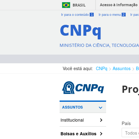
Acesso à informação
BRASIL
Ir para o conteúdo
1
Ir para o menu
2
Ir pa
CNPq
MINISTÉRIO DA CIÊNCIA, TECNOLOGI
Você está aqui:
CNPq
Assuntos
B
Pro
ASSUNTOS
Institucional
País
Bolsas e Auxílios