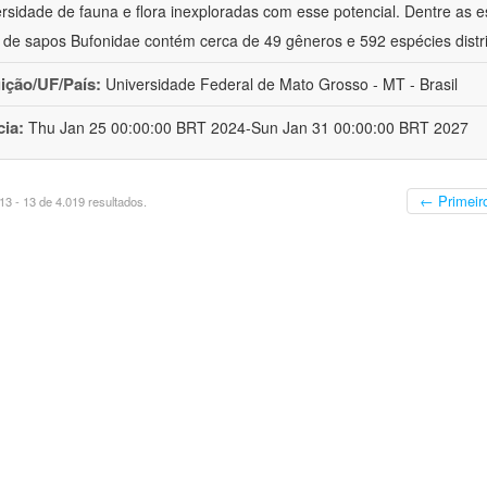
ersidade de fauna e flora inexploradas com esse potencial. Dentre as
a de sapos Bufonidae contém cerca de 49 gêneros e 592 espécies distr
uição/UF/País:
Universidade Federal de Mato Grosso - MT - Brasil
cia:
Thu Jan 25 00:00:00 BRT 2024-Sun Jan 31 00:00:00 BRT 2027
← Primeir
3 - 13 de 4.019 resultados.