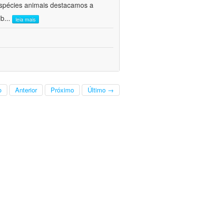
 espécies animais destacamos a
ib
...
leia mais
o
Anterior
Próximo
Último →