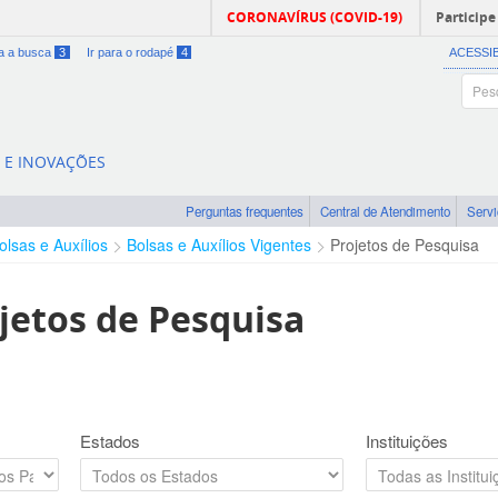
CORONAVÍRUS (COVID-19)
Participe
ra a busca
3
Ir para o rodapé
4
ACESSI
A E INOVAÇÕES
Perguntas frequentes
Central de Atendimento
Serv
olsas e Auxílios
Bolsas e Auxílios Vigentes
Projetos de Pesquisa
jetos de Pesquisa
Estados
Instituições