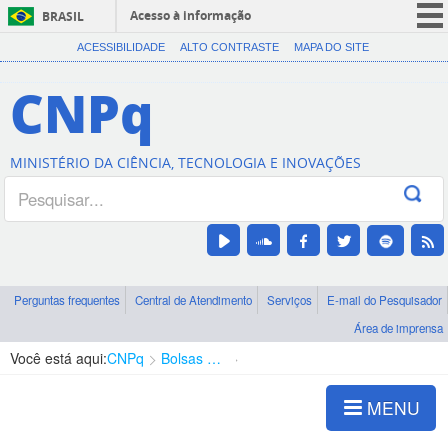
Acesso à informação
BRASIL
CORONAVÍRUS (COVID-19)
ACESSIBILIDADE
ALTO CONTRASTE
MAPA DO SITE
Participe
CNPq
Serviços
Legislação
MINISTÉRIO DA CIÊNCIA, TECNOLOGIA E INOVAÇÕES
Canais
Perguntas frequentes
Central de Atendimento
Serviços
E-mail do Pesquisador
Área de imprensa
Você está aqui:
CNPq
Bolsas e Auxílios Vigentes
Projetos de Pesquisa
MENU