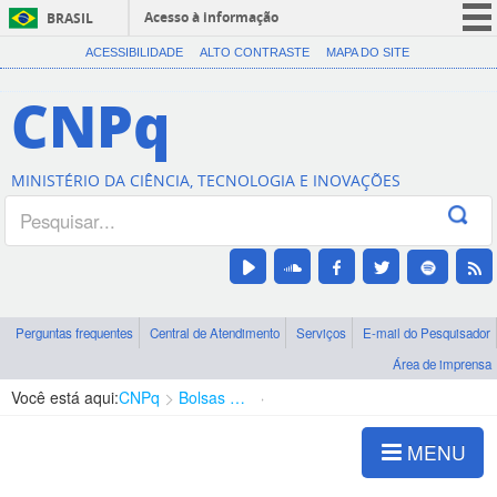
Acesso à informação
BRASIL
CORONAVÍRUS (COVID-19)
ACESSIBILIDADE
ALTO CONTRASTE
MAPA DO SITE
Participe
CNPq
Serviços
Legislação
MINISTÉRIO DA CIÊNCIA, TECNOLOGIA E INOVAÇÕES
Canais
Perguntas frequentes
Central de Atendimento
Serviços
E-mail do Pesquisador
Área de imprensa
Você está aqui:
CNPq
Bolsas e Auxílios Vigentes
Projetos de Pesquisa
MENU