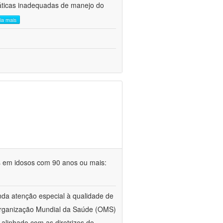
áticas inadequadas de manejo do
eia mais
s em idosos com 90 anos ou mais:
da atenção especial à qualidade de
 Organização Mundial da Saúde (OMS)
alinhado com as diretrizes do