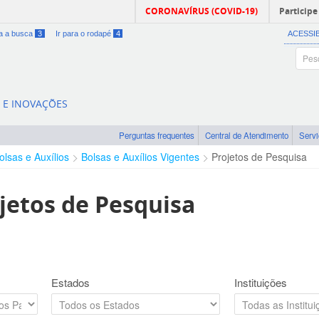
CORONAVÍRUS (COVID-19)
Participe
ra a busca
3
Ir para o rodapé
4
ACESSI
A E INOVAÇÕES
Perguntas frequentes
Central de Atendimento
Serv
olsas e Auxílios
Bolsas e Auxílios Vigentes
Projetos de Pesquisa
jetos de Pesquisa
Estados
Instituições