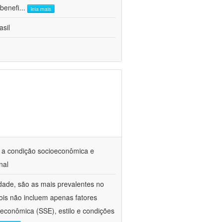
benefi
...
leia mais
asil
 a condição socioeconômica e
nal
dade, são as mais prevalentes no
ois não incluem apenas fatores
oeconômica (SSE), estilo e condições