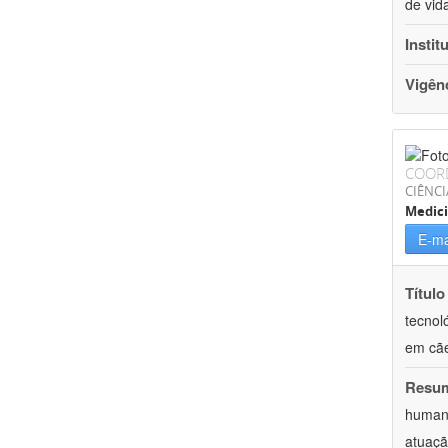
de vid
Instit
Vigên
COOR
CIÊNCI
Medici
E-ma
Título
tecnol
em cã
Resu
humano
atuaçã