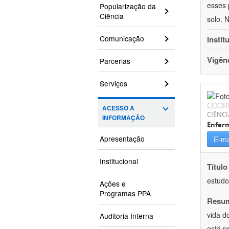
esses 
Popularização da
Ciência
solo. 
Comunicação
Instit
Vigên
Parcerias
Serviços
COOR
ACESSO À
CIÊNCI
INFORMAÇÃO
Enfer
Apresentação
E-ma
Institucional
Título
estudo
Ações e
Programas PPA
Resu
vida d
Auditoria Interna
está p