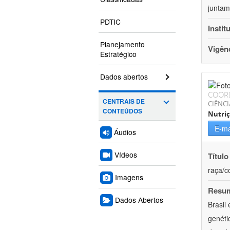
juntam
PDTIC
Instit
Planejamento
Vigên
Estratégico
Dados abertos
COOR
CENTRAIS DE
CIÊNCI
CONTEÚDOS
Nutri
E-ma
Áudios
Vídeos
Título
raça/c
Imagens
Resu
Dados Abertos
Brasil
genéti