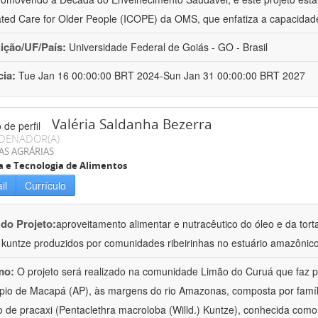
ated Care for Older People (ICOPE) da OMS, que enfatiza a capacidad
uição/UF/País:
Universidade Federal de Goiás - GO - Brasil
cia:
Tue Jan 16 00:00:00 BRT 2024-Sun Jan 31 00:00:00 BRT 2027
Valéria Saldanha Bezerra
DENADOR(A)
AS AGRÁRIAS
a e Tecnologia de Alimentos
il
Currículo
 do Projeto:
aproveitamento alimentar e nutracêutico do óleo e da tor
.) kuntze produzidos por comunidades ribeirinhas no estuário amazônic
mo:
O projeto será realizado na comunidade Limão do Curuá que faz pa
pio de Macapá (AP), às margens do rio Amazonas, composta por famíl
 de pracaxi (Pentaclethra macroloba (Willd.) Kuntze), conhecida como 