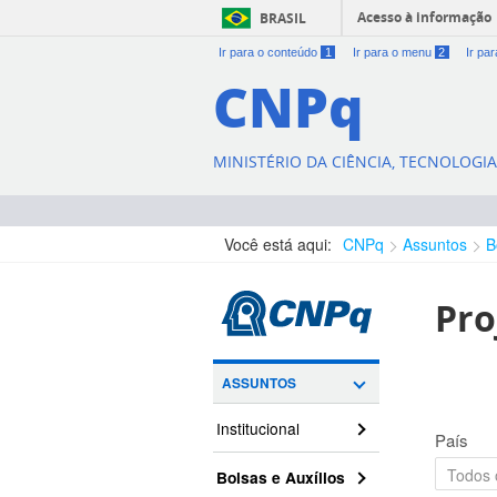
Acesso à informação
BRASIL
Ir para o conteúdo
1
Ir para o menu
2
Ir pa
CNPq
MINISTÉRIO DA CIÊNCIA, TECNOLOGI
Você está aqui:
CNPq
Assuntos
B
Pro
ASSUNTOS
Institucional
País
Bolsas e Auxílios