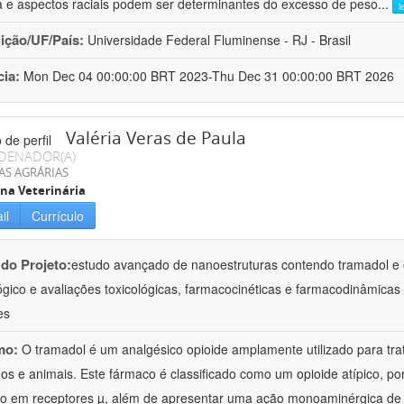
a e aspectos raciais podem ser determinantes do excesso de peso
...
l
uição/UF/País:
Universidade Federal Fluminense - RJ - Brasil
cia:
Mon Dec 04 00:00:00 BRT 2023-Thu Dec 31 00:00:00 BRT 2026
Valéria Veras de Paula
DENADOR(A)
AS AGRÁRIAS
na Veterinária
il
Currículo
 do Projeto:
estudo avançado de nanoestruturas contendo tramadol e 
ógico e avaliações toxicológicas, farmacocinéticas e farmacodinâmicas 
es
mo:
O tramadol é um analgésico opioide amplamente utilizado para tr
s e animais. Este fármaco é classificado como um opioide atípico, po
o em receptores µ, além de apresentar uma ação monoaminérgica de 