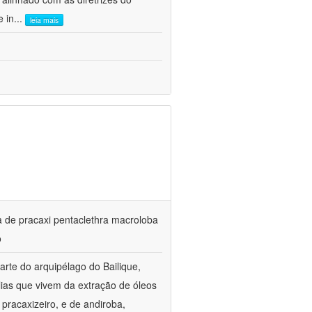
e in
...
leia mais
ta de pracaxi pentaclethra macroloba
o
rte do arquipélago do Bailique,
ias que vivem da extração de óleos
pracaxizeiro, e de andiroba,