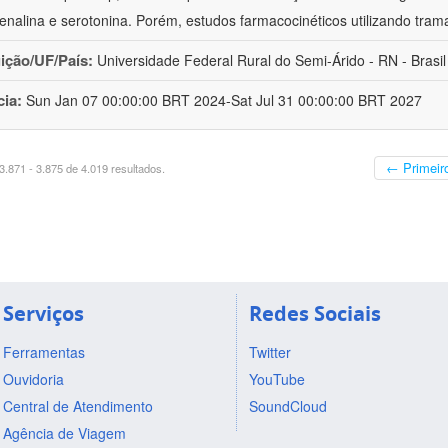
enalina e serotonina. Porém, estudos farmacocinéticos utilizando trama
uição/UF/País:
Universidade Federal Rural do Semi-Árido - RN - Brasil
cia:
Sun Jan 07 00:00:00 BRT 2024-Sat Jul 31 00:00:00 BRT 2027
← Primeir
.871 - 3.875 de 4.019 resultados.
Serviços
Redes Sociais
Ferramentas
Twitter
Ouvidoria
YouTube
Central de Atendimento
SoundCloud
Agência de Viagem