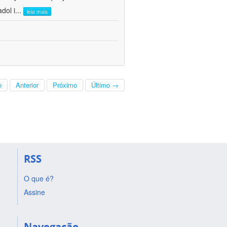
dol i
...
leia mais
o
Anterior
Próximo
Último →
RSS
O que é?
Assine
Navegação