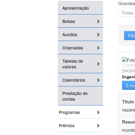
Grandes
Apresentação
Bolsas
Auxílios
Filt
Chamadas
Tabelas de
COOR
valores
ENGEN
Engenh
Calendários
E-ma
Prestação de
contas
Título
nazare
Programas
Resu
Prêmios
mundo,