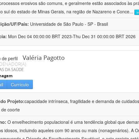
processos erosivos são comuns, e geralmente estão associados às pr
No sul do estado de Minas Gerais, na região de Nazareno e Conce
...
l
uição/UF/País:
Universidade de São Paulo - SP - Brasil
cia:
Mon Dec 04 00:00:00 BRT 2023-Thu Dec 31 00:00:00 BRT 2026
Valéria Pagotto
DENADOR(A)
AS DA SAÚDE
magem
il
Currículo
 do Projeto:
capacidade intrínseca, fragilidade e demanda de cuidado
 de coorte
mo:
O envelhecimento populacional é uma tendência global que deman
os idosos, incluindo aqueles com 90 anos ou mais (nonagenários). A
romovendo a Década do Envelhecimento Saudável, e este projeto está 