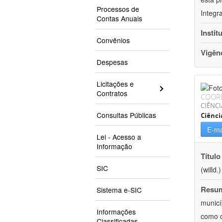
Processos de
Integr
Contas Anuais
Instit
Convênios
Vigên
Despesas
Licitações e
Contratos
COOR
CIÊNCI
Consultas Públicas
Ciênci
E-ma
Lei - Acesso a
Informação
Título
SIC
(willd
Resu
Sistema e-SIC
municí
Informações
como o
Classificadas