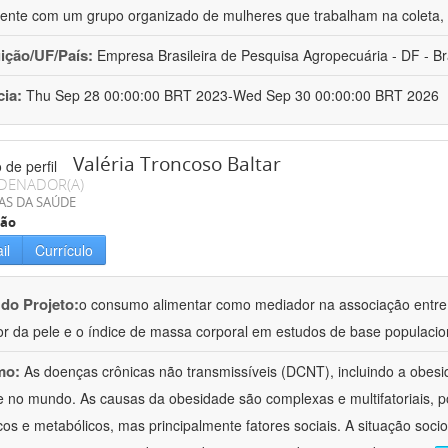
ente com um grupo organizado de mulheres que trabalham na coleta, 
uição/UF/País:
Empresa Brasileira de Pesquisa Agropecuária - DF - Br
cia:
Thu Sep 28 00:00:00 BRT 2023-Wed Sep 30 00:00:00 BRT 2026
Valéria Troncoso Baltar
DENADOR(A)
AS DA SAÚDE
ção
il
Currículo
 do Projeto:
o consumo alimentar como mediador na associação entre
or da pele e o índice de massa corporal em estudos de base populacio
mo:
As doenças crônicas não transmissíveis (DCNT), incluindo a obesi
 e no mundo. As causas da obesidade são complexas e multifatoriais, p
cos e metabólicos, mas principalmente fatores sociais. A situação soci