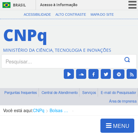
Acesso à informação
BRASIL
CORONAVÍRUS (COVID-19)
ACESSIBILIDADE
ALTO CONTRASTE
MAPA DO SITE
Participe
CNPq
Serviços
Legislação
MINISTÉRIO DA CIÊNCIA, TECNOLOGIA E INOVAÇÕES
Canais
Perguntas frequentes
Central de Atendimento
Serviços
E-mail do Pesquisador
Área de imprensa
Você está aqui:
CNPq
Bolsas e Auxílios Vigentes
Projetos de Pesquisa
MENU