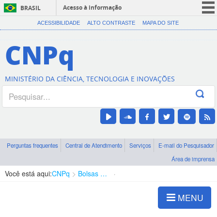
Acesso à informação
BRASIL
CORONAVÍRUS (COVID-19)
ACESSIBILIDADE
ALTO CONTRASTE
MAPA DO SITE
Participe
CNPq
Serviços
Legislação
MINISTÉRIO DA CIÊNCIA, TECNOLOGIA E INOVAÇÕES
Canais
Perguntas frequentes
Central de Atendimento
Serviços
E-mail do Pesquisador
Área de imprensa
Você está aqui:
CNPq
Bolsas e Auxílios Vigentes
Projetos de Pesquisa
MENU