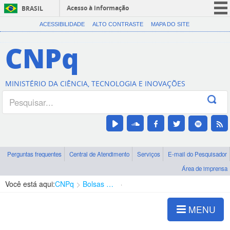
Acesso à informação
BRASIL
CORONAVÍRUS (COVID-19)
ACESSIBILIDADE
ALTO CONTRASTE
MAPA DO SITE
Participe
CNPq
Serviços
Legislação
MINISTÉRIO DA CIÊNCIA, TECNOLOGIA E INOVAÇÕES
Canais
Perguntas frequentes
Central de Atendimento
Serviços
E-mail do Pesquisador
Área de imprensa
Você está aqui:
CNPq
Bolsas e Auxílios Vigentes
Projetos de Pesquisa
MENU