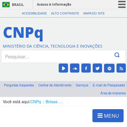
Acesso à informação
BRASIL
CORONAVÍRUS (COVID-19)
ACESSIBILIDADE
ALTO CONTRASTE
MAPA DO SITE
Participe
CNPq
Serviços
Legislação
MINISTÉRIO DA CIÊNCIA, TECNOLOGIA E INOVAÇÕES
Canais
Perguntas frequentes
Central de Atendimento
Serviços
E-mail do Pesquisador
Área de imprensa
Você está aqui:
CNPq
Bolsas e Auxílios Vigentes
Projetos de Pesquisa
MENU