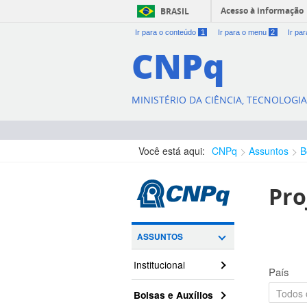
Acesso à informação
BRASIL
Ir para o conteúdo
1
Ir para o menu
2
Ir pa
CNPq
MINISTÉRIO DA CIÊNCIA, TECNOLOGI
Você está aqui:
CNPq
Assuntos
B
Pro
ASSUNTOS
Institucional
País
Bolsas e Auxílios