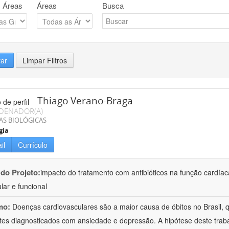
 Áreas
Áreas
Busca
rar
Limpar Filtros
Thiago Verano-Braga
DENADOR(A)
AS BIOLÓGICAS
gia
il
Currículo
 do Projeto:
impacto do tratamento com antibióticos na função cardía
lar e funcional
mo:
Doenças cardiovasculares são a maior causa de óbitos no Brasil,
tes diagnosticados com ansiedade e depressão. A hipótese deste trabal