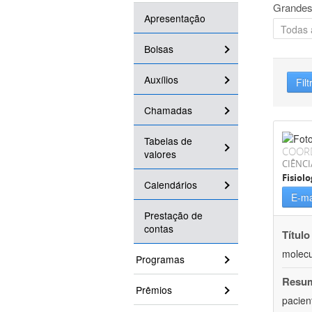
Grandes
Apresentação
Bolsas
Auxílios
Filt
Chamadas
Tabelas de
COOR
valores
CIÊNCI
Fisiolo
Calendários
E-ma
Prestação de
contas
Título
molecu
Programas
Resu
Prêmios
pacien