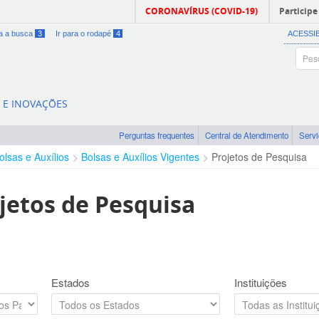
CORONAVÍRUS (COVID-19)
Participe
ra a busca
3
Ir para o rodapé
4
ACESSI
A E INOVAÇÕES
Perguntas frequentes
Central de Atendimento
Serv
olsas e Auxílios
Bolsas e Auxílios Vigentes
Projetos de Pesquisa
jetos de Pesquisa
Estados
Instituições