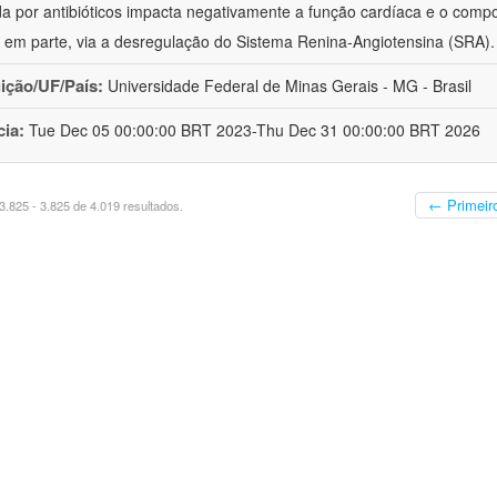
da por antibióticos impacta negativamente a função cardíaca e o comp
em parte, via a desregulação do Sistema Renina-Angiotensina (SRA)
uição/UF/País:
Universidade Federal de Minas Gerais - MG - Brasil
cia:
Tue Dec 05 00:00:00 BRT 2023-Thu Dec 31 00:00:00 BRT 2026
← Primeir
.825 - 3.825 de 4.019 resultados.