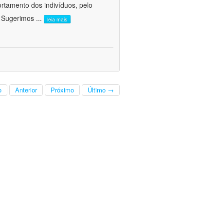
ortamento dos indivíduos, pelo
. Sugerimos
...
leia mais
o
Anterior
Próximo
Último →