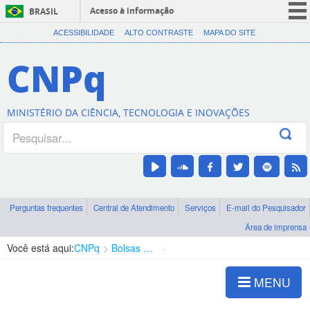
Acesso à informação
BRASIL
CORONAVÍRUS (COVID-19)
ACESSIBILIDADE
ALTO CONTRASTE
MAPA DO SITE
Participe
CNPq
Serviços
Legislação
MINISTÉRIO DA CIÊNCIA, TECNOLOGIA E INOVAÇÕES
Canais
Perguntas frequentes
Central de Atendimento
Serviços
E-mail do Pesquisador
Área de imprensa
Você está aqui:
CNPq
Bolsas e Auxílios Vigentes
Projetos de Pesquisa
MENU