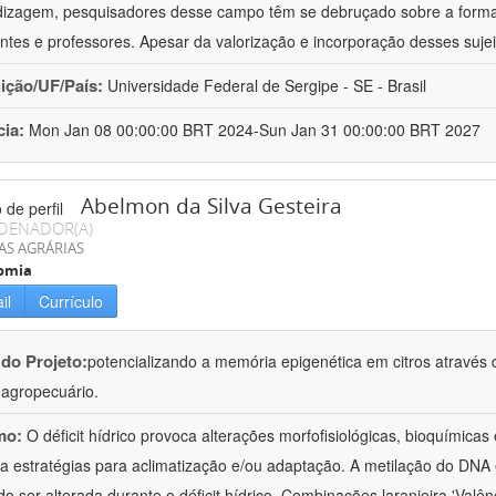
izagem, pesquisadores desse campo têm se debruçado sobre a formaç
ntes e professores. Apesar da valorização e incorporação desses sujei
uição/UF/País:
Universidade Federal de Sergipe - SE - Brasil
cia:
Mon Jan 08 00:00:00 BRT 2024-Sun Jan 31 00:00:00 BRT 2027
Abelmon da Silva Gesteira
DENADOR(A)
AS AGRÁRIAS
omia
il
Currículo
 do Projeto:
potencializando a memória epigenética em citros através d
o agropecuário.
mo:
O déficit hídrico provoca alterações morfofisiológicas, bioquímica
 a estratégias para aclimatização e/ou adaptação. A metilação do DNA 
o ser alterada durante o déficit hídrico. Combinações laranjeira 'Valên