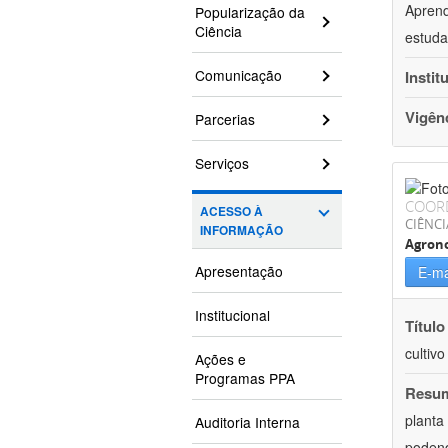
Aprend
Popularização da
Ciência
estuda
Comunicação
Instit
Vigên
Parcerias
Serviços
COOR
ACESSO À
CIÊNCI
INFORMAÇÃO
Agron
Apresentação
E-ma
Institucional
Título
cultiv
Ações e
Programas PPA
Resu
planta
Auditoria Interna
podend