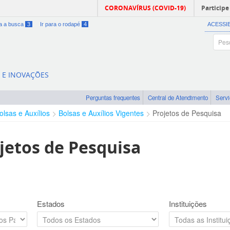
CORONAVÍRUS (COVID-19)
Participe
ra a busca
3
Ir para o rodapé
4
ACESSI
A E INOVAÇÕES
Perguntas frequentes
Central de Atendimento
Serv
olsas e Auxílios
Bolsas e Auxílios Vigentes
Projetos de Pesquisa
jetos de Pesquisa
Estados
Instituições