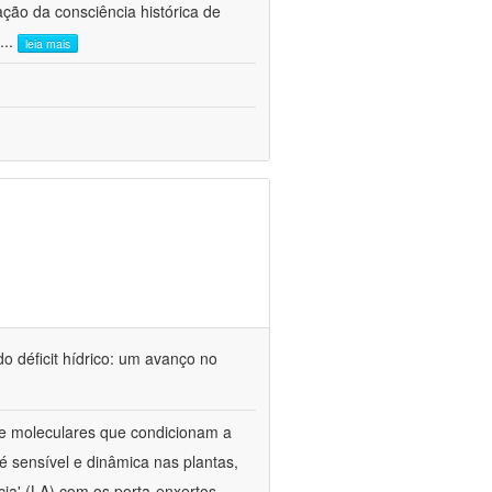
ão da consciência histórica de
...
leia mais
o déficit hídrico: um avanço no
s e moleculares que condicionam a
é sensível e dinâmica nas plantas,
cia' (LA) com os porta-enxertos