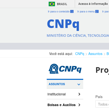
Acesso à informação
BRASIL
Ir para o conteúdo
1
Ir para o menu
2
Ir pa
CNPq
MINISTÉRIO DA CIÊNCIA, TECNOLOGI
Você está aqui:
CNPq
Assuntos
B
Pro
ASSUNTOS
Institucional
País
Bolsas e Auxílios