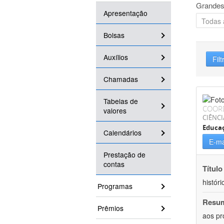
Grandes
Apresentação
Bolsas
Auxílios
Filt
Chamadas
Tabelas de
COOR
valores
CIÊNC
Educa
Calendários
E-ma
Prestação de
contas
Título
históri
Programas
Resu
Prêmios
aos pr