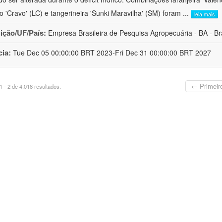
ro 'Cravo' (LC) e tangerineira 'Sunki Maravilha' (SM) foram
...
leia mais
uição/UF/País:
Empresa Brasileira de Pesquisa Agropecuária - BA - Bra
cia:
Tue Dec 05 00:00:00 BRT 2023-Fri Dec 31 00:00:00 BRT 2027
← Primeir
 - 2 de 4.018 resultados.