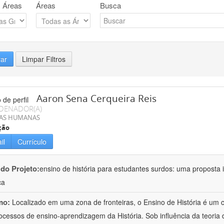
 Áreas
Áreas
Busca
rar
Limpar Filtros
Aaron Sena Cerqueira Reis
DENADOR(A)
IAS HUMANAS
ção
il
Currículo
 do Projeto:
ensino de história para estudantes surdos: uma proposta i
ca
mo:
Localizado em uma zona de fronteiras, o Ensino de História é um
ocessos de ensino-aprendizagem da História. Sob influência da teoria d