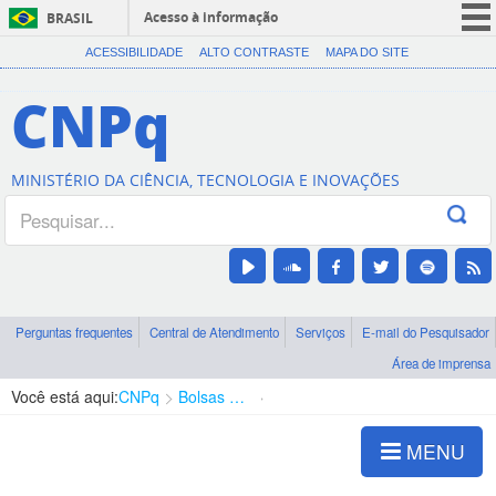
Acesso à informação
BRASIL
CORONAVÍRUS (COVID-19)
ACESSIBILIDADE
ALTO CONTRASTE
MAPA DO SITE
Participe
CNPq
Serviços
Legislação
MINISTÉRIO DA CIÊNCIA, TECNOLOGIA E INOVAÇÕES
Canais
Perguntas frequentes
Central de Atendimento
Serviços
E-mail do Pesquisador
Área de imprensa
Você está aqui:
CNPq
Bolsas e Auxílios Vigentes
Projetos de Pesquisa
MENU