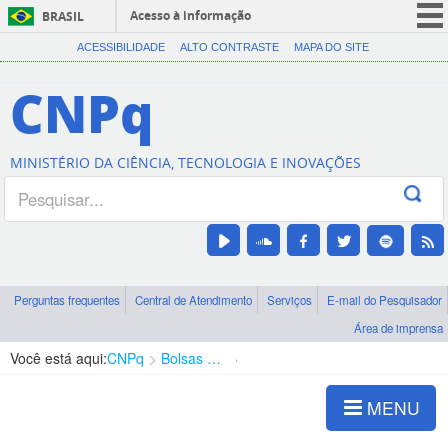
Acesso à informação
BRASIL
CORONAVÍRUS (COVID-19)
ACESSIBILIDADE
ALTO CONTRASTE
MAPA DO SITE
Participe
CNPq
Serviços
Legislação
MINISTÉRIO DA CIÊNCIA, TECNOLOGIA E INOVAÇÕES
Canais
Perguntas frequentes
Central de Atendimento
Serviços
E-mail do Pesquisador
Área de imprensa
Você está aqui:
CNPq
Bolsas e Auxílios Vigentes
Projetos de Pesquisa
MENU