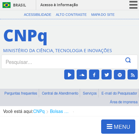
Acesso à informação
BRASIL
CORONAVÍRUS (COVID-19)
ACESSIBILIDADE
ALTO CONTRASTE
MAPA DO SITE
Participe
CNPq
Serviços
Legislação
MINISTÉRIO DA CIÊNCIA, TECNOLOGIA E INOVAÇÕES
Canais
Perguntas frequentes
Central de Atendimento
Serviços
E-mail do Pesquisador
Área de imprensa
Você está aqui:
CNPq
Bolsas e Auxílios Vigentes
Projetos de Pesquisa
MENU