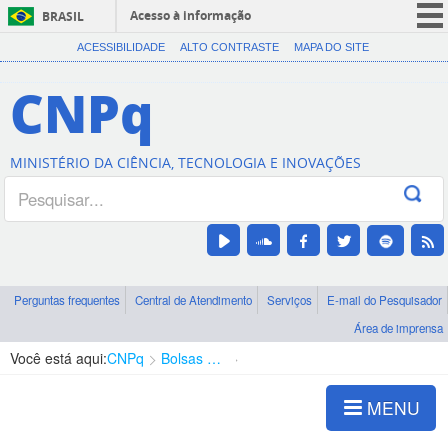
Acesso à informação
BRASIL
CORONAVÍRUS (COVID-19)
ACESSIBILIDADE
ALTO CONTRASTE
MAPA DO SITE
Participe
CNPq
Serviços
Legislação
MINISTÉRIO DA CIÊNCIA, TECNOLOGIA E INOVAÇÕES
Canais
Perguntas frequentes
Central de Atendimento
Serviços
E-mail do Pesquisador
Área de imprensa
Você está aqui:
CNPq
Bolsas e Auxílios Vigentes
Projetos de Pesquisa
MENU