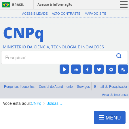
Acesso à informação
BRASIL
CORONAVÍRUS (COVID-19)
ACESSIBILIDADE
ALTO CONTRASTE
MAPA DO SITE
Participe
CNPq
Serviços
Legislação
MINISTÉRIO DA CIÊNCIA, TECNOLOGIA E INOVAÇÕES
Canais
Perguntas frequentes
Central de Atendimento
Serviços
E-mail do Pesquisador
Área de imprensa
Você está aqui:
CNPq
Bolsas e Auxílios Vigentes
Projetos de Pesquisa
MENU