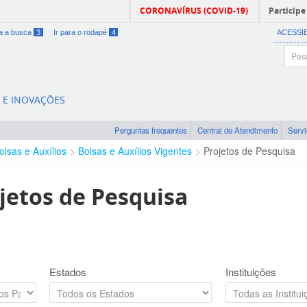
CORONAVÍRUS (COVID-19)
Participe
ra a busca
3
Ir para o rodapé
4
ACESSI
A E INOVAÇÕES
Perguntas frequentes
Central de Atendimento
Serv
olsas e Auxílios
Bolsas e Auxílios Vigentes
Projetos de Pesquisa
jetos de Pesquisa
Estados
Instituições