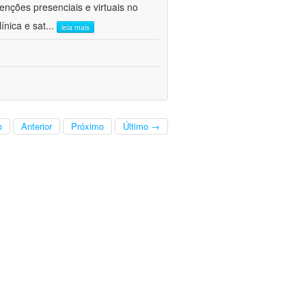
venções presenciais e virtuais no
ínica e sat
...
leia mais
o
Anterior
Próximo
Último →