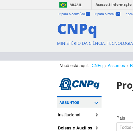
Acesso à informação
BRASIL
Ir para o conteúdo
1
Ir para o menu
2
Ir pa
CNPq
MINISTÉRIO DA CIÊNCIA, TECNOLOGI
Você está aqui:
CNPq
Assuntos
B
Pro
ASSUNTOS
Institucional
País
Bolsas e Auxílios