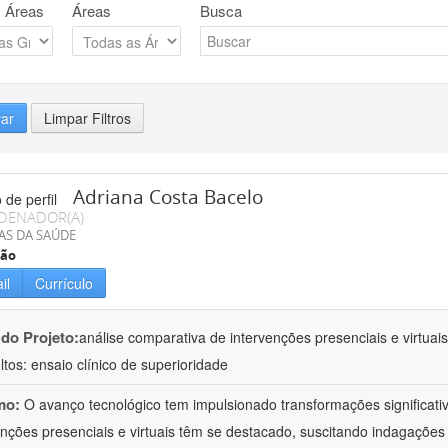
 Áreas
Áreas
Busca
rar
Limpar Filtros
Adriana Costa Bacelo
DENADOR(A)
AS DA SAÚDE
ção
il
Currículo
 do Projeto:
análise comparativa de intervenções presenciais e virtua
ltos: ensaio clínico de superioridade
mo:
O avanço tecnológico tem impulsionado transformações significati
enções presenciais e virtuais têm se destacado, suscitando indagações 