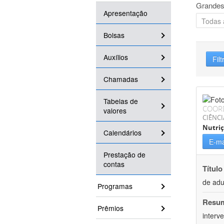
Grandes
Apresentação
Bolsas
Auxílios
Filt
Chamadas
Tabelas de
COOR
valores
CIÊNCI
Nutri
Calendários
E-ma
Prestação de
contas
Título
de adu
Programas
Resu
Prêmios
interv