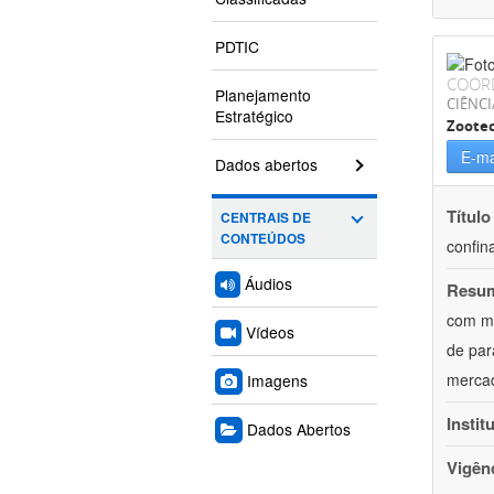
PDTIC
COOR
Planejamento
CIÊNCI
Estratégico
Zoote
E-ma
Dados abertos
Título
CENTRAIS DE
CONTEÚDOS
confin
Áudios
Resu
com mú
Vídeos
de par
mercad
Imagens
Instit
Dados Abertos
Vigên