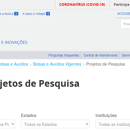
CORONAVÍRUS (COVID-19)
Participe
ra a busca
3
Ir para o rodapé
4
ACESSI
A E INOVAÇÕES
Perguntas frequentes
Central de Atendimento
Serv
olsas e Auxílios
Bolsas e Auxílios Vigentes
Projetos de Pesquisa
jetos de Pesquisa
Estados
Instituições