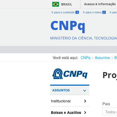
Acesso à informação
BRASIL
Ir para o conteúdo
1
Ir para o menu
2
Ir pa
CNPq
MINISTÉRIO DA CIÊNCIA, TECNOLOGI
Você está aqui:
CNPq
Assuntos
B
Pro
ASSUNTOS
Institucional
País
Bolsas e Auxílios