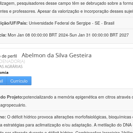
izagem, pesquisadores desse campo têm se debruçado sobre a formaç
ntes e professores. Apesar da valorização e incorporação desses sujei
uição/UF/País:
Universidade Federal de Sergipe - SE - Brasil
cia:
Mon Jan 08 00:00:00 BRT 2024-Sun Jan 31 00:00:00 BRT 2027
Abelmon da Silva Gesteira
DENADOR(A)
AS AGRÁRIAS
omia
il
Currículo
 do Projeto:
potencializando a memória epigenética em citros através d
o agropecuário.
mo:
O déficit hídrico provoca alterações morfofisiológicas, bioquímica
 a estratégias para aclimatização e/ou adaptação. A metilação do DNA 
o ser alterada durante o déficit hídrico. Combinações laranjeira 'Valên