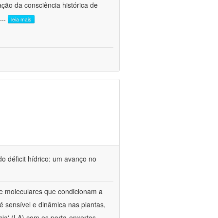
ão da consciência histórica de
...
leia mais
o déficit hídrico: um avanço no
s e moleculares que condicionam a
é sensível e dinâmica nas plantas,
cia' (LA) com os porta-enxertos