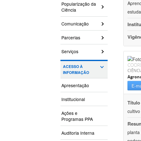
Aprend
Popularização da
Ciência
estuda
Comunicação
Instit
Vigên
Parcerias
Serviços
COOR
ACESSO À
CIÊNCI
INFORMAÇÃO
Agron
Apresentação
E-ma
Institucional
Título
cultiv
Ações e
Programas PPA
Resu
planta
Auditoria Interna
podend