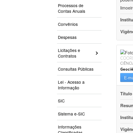
Processos de
limoei
Contas Anuais
Instit
Convênios
Vigên
Despesas
Licitações e
Contratos
COOR
CIÊNCI
Consultas Públicas
Geociê
E-ma
Lei - Acesso a
Informação
Título
SIC
Resu
Sistema e-SIC
Instit
Informações
Vigên
Classificadas