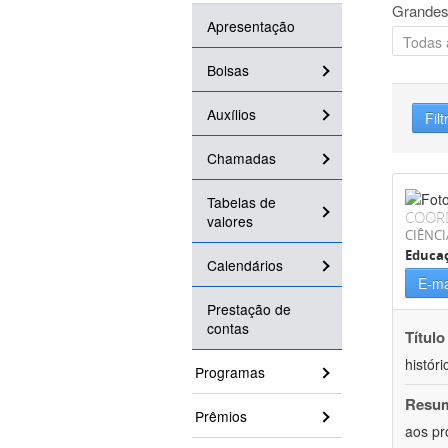
Grandes
Apresentação
Bolsas
Auxílios
Filt
Chamadas
Tabelas de
COOR
valores
CIÊNC
Educa
Calendários
E-ma
Prestação de
contas
Título
históri
Programas
Resu
Prêmios
aos pr