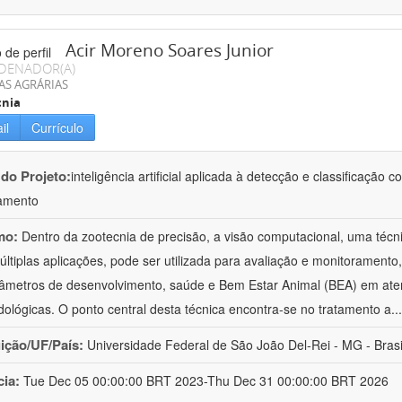
Acir Moreno Soares Junior
DENADOR(A)
AS AGRÁRIAS
cnia
il
Currículo
 do Projeto:
inteligência artificial aplicada à detecção e classificaçã
amento
mo:
Dentro da zootecnia de precisão, a visão computacional, uma técni
ltiplas aplicações, pode ser utilizada para avaliação e monitoramento, 
âmetros de desenvolvimento, saúde e Bem Estar Animal (BEA) em ate
ológicas. O ponto central desta técnica encontra-se no tratamento a
..
uição/UF/País:
Universidade Federal de São João Del-Rei - MG - Brasi
cia:
Tue Dec 05 00:00:00 BRT 2023-Thu Dec 31 00:00:00 BRT 2026