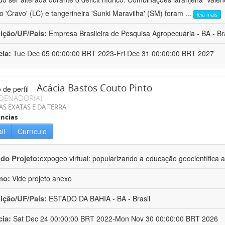
ro 'Cravo' (LC) e tangerineira 'Sunki Maravilha' (SM) foram
...
leia mais
uição/UF/País:
Empresa Brasileira de Pesquisa Agropecuária - BA - Bra
cia:
Tue Dec 05 00:00:00 BRT 2023-Fri Dec 31 00:00:00 BRT 2027
Acácia Bastos Couto Pinto
DENADOR(A)
AS EXATAS E DA TERRA
ncias
il
Currículo
 do Projeto:
expogeo virtual: popularizando a educação geocientífica a
mo:
Vide projeto anexo
uição/UF/País:
ESTADO DA BAHIA - BA - Brasil
cia:
Sat Dec 24 00:00:00 BRT 2022-Mon Nov 30 00:00:00 BRT 2026