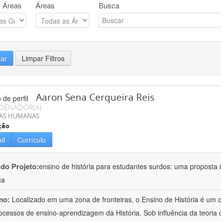
 Áreas
Áreas
Busca
rar
Limpar Filtros
Aaron Sena Cerqueira Reis
DENADOR(A)
IAS HUMANAS
ção
il
Currículo
 do Projeto:
ensino de história para estudantes surdos: uma proposta i
ca
mo:
Localizado em uma zona de fronteiras, o Ensino de História é um
ocessos de ensino-aprendizagem da História. Sob influência da teoria d