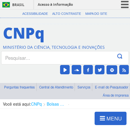
Acesso à informação
BRASIL
CORONAVÍRUS (COVID-19)
ACESSIBILIDADE
ALTO CONTRASTE
MAPA DO SITE
Participe
CNPq
Serviços
Legislação
MINISTÉRIO DA CIÊNCIA, TECNOLOGIA E INOVAÇÕES
Canais
Perguntas frequentes
Central de Atendimento
Serviços
E-mail do Pesquisador
Área de imprensa
Você está aqui:
CNPq
Bolsas e Auxílios Vigentes
Projetos de Pesquisa
MENU