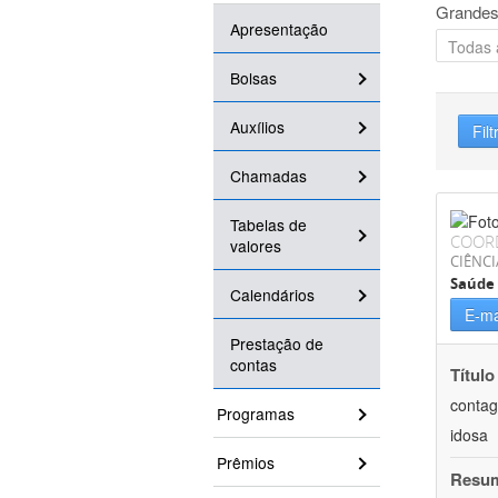
Grandes
Apresentação
Bolsas
Auxílios
Filt
Chamadas
Tabelas de
COOR
valores
CIÊNCI
Saúde 
Calendários
E-ma
Prestação de
contas
Título
contag
Programas
idosa
Prêmios
Resu