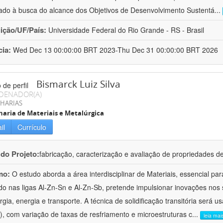
ado à busca do alcance dos Objetivos de Desenvolvimento Sustentá
...
uição/UF/País:
Universidade Federal do Rio Grande - RS - Brasil
cia:
Wed Dec 13 00:00:00 BRT 2023-Thu Dec 31 00:00:00 BRT 2026
Bismarck Luiz Silva
DENADOR(A)
HARIAS
aria de Materiais e Metalúrgica
il
Currículo
 do Projeto:
fabricação, caracterização e avaliação de propriedades de
mo:
O estudo aborda a área interdisciplinar de Materiais, essencial pa
o nas ligas Al-Zn-Sn e Al-Zn-Sb, pretende impulsionar inovações nos s
rgia, energia e transporte. A técnica de solidificação transitória será u
), com variação de taxas de resfriamento e microestruturas c
...
leia mai