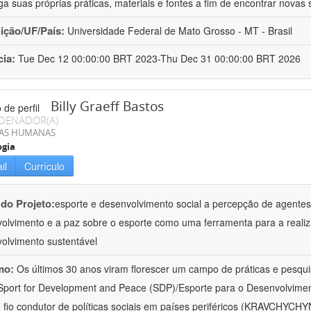
iga suas próprias práticas, materiais e fontes a fim de encontrar novas 
uição/UF/País:
Universidade Federal de Mato Grosso - MT - Brasil
cia:
Tue Dec 12 00:00:00 BRT 2023-Thu Dec 31 00:00:00 BRT 2026
Billy Graeff Bastos
DENADOR(A)
IAS HUMANAS
ogia
il
Currículo
 do Projeto:
esporte e desenvolvimento social a percepção de agente
olvimento e a paz sobre o esporte como uma ferramenta para a realiz
olvimento sustentável
mo:
Os últimos 30 anos viram florescer um campo de práticas e pesqu
port for Development and Peace (SDP)/Esporte para o Desenvolvimen
 fio condutor de políticas sociais em países periféricos (KRAVCHYCHYN