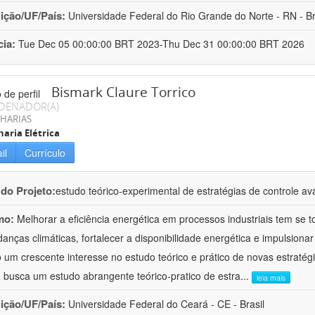
uição/UF/País:
Universidade Federal do Rio Grande do Norte - RN - Br
cia:
Tue Dec 05 00:00:00 BRT 2023-Thu Dec 31 00:00:00 BRT 2026
Bismark Claure Torrico
DENADOR(A)
HARIAS
aria Elétrica
il
Currículo
 do Projeto:
estudo teórico-experimental de estratégias de controle av
mo:
Melhorar a eficiência energética em processos industriais tem se
anças climáticas, fortalecer a disponibilidade energética e impulsiona
 um crescente interesse no estudo teórico e prático de novas estratégi
o busca um estudo abrangente teórico-pratico de estra
...
leia mais
uição/UF/País:
Universidade Federal do Ceará - CE - Brasil