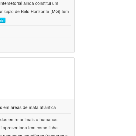
tersetorial ainda constitui um
unicípio de Belo Horizonte (MG) tem
ais
s em áreas de mata atlântica
idos entre animais e humanos,
ui apresentada tem como linha
 de pequenos mamíferos (roedores e