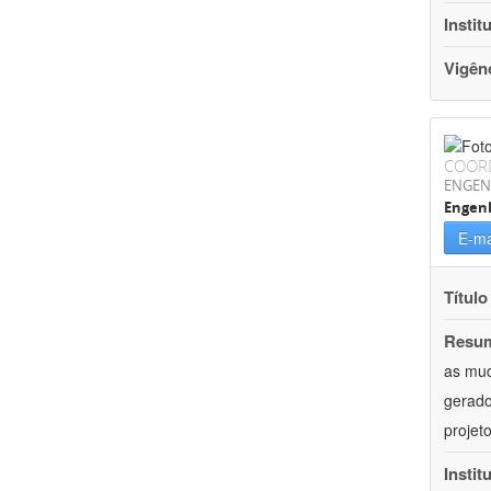
Instit
Vigên
COOR
ENGEN
Engenh
E-ma
Título
Resu
as mud
gerado
projet
Instit