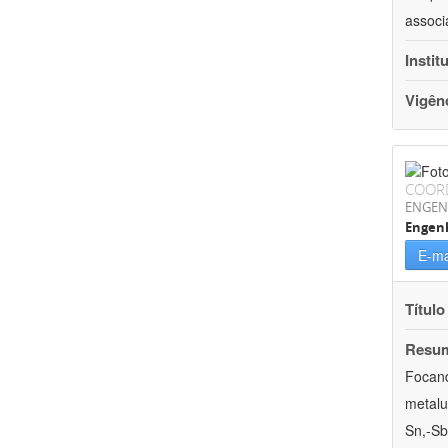
associ
Instit
Vigên
COOR
ENGEN
Engenh
E-ma
Título
Resu
Focand
metalu
Sn,-Sb