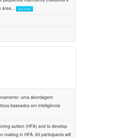
m área
...
leia mais
ncionamento: uma abordagem
sticos baseados em inteligência
tioning autism (HFA) and to develop
ion making in HFA. 60 participants will