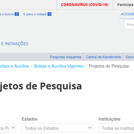
CORONAVÍRUS (COVID-19)
Participe
ra a busca
3
Ir para o rodapé
4
ACESSI
A E INOVAÇÕES
Perguntas frequentes
Central de Atendimento
Serv
olsas e Auxílios
Bolsas e Auxílios Vigentes
Projetos de Pesquisa
jetos de Pesquisa
Estados
Instituições