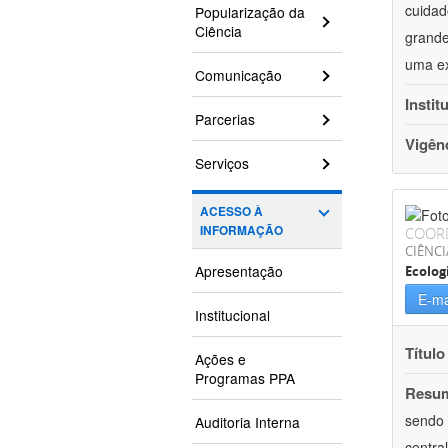
cuidad
Popularização da
Ciência
grande
uma ex
Comunicação
Instit
Parcerias
Vigên
Serviços
ACESSO À
INFORMAÇÃO
COOR
CIÊNCI
Apresentação
Ecolog
E-ma
Institucional
Título
Ações e
Programas PPA
Resu
sendo 
Auditoria Interna
centra