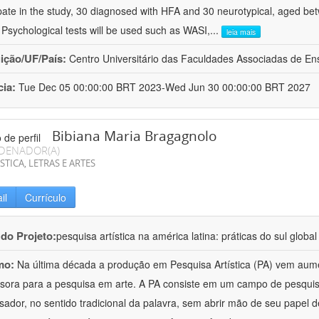
ipate in the study, 30 diagnosed with HFA and 30 neurotypical, aged be
 Psychological tests will be used such as WASI,
...
leia mais
uição/UF/País:
Centro Universitário das Faculdades Associadas de Ensi
cia:
Tue Dec 05 00:00:00 BRT 2023-Wed Jun 30 00:00:00 BRT 2027
Bibiana Maria Bragagnolo
DENADOR(A)
STICA, LETRAS E ARTES
il
Currículo
 do Projeto:
pesquisa artística na américa latina: práticas do sul global
mo:
Na última década a produção em Pesquisa Artística (PA) vem aum
sora para a pesquisa em arte. A PA consiste em um campo de pesquisa
sador, no sentido tradicional da palavra, sem abrir mão de seu papel de