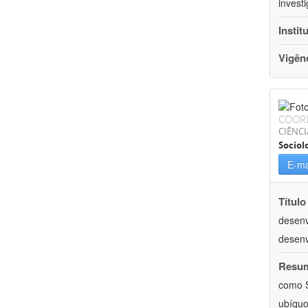
invest
Instit
Vigên
COOR
CIÊNC
Sociol
E-ma
Título
desenv
desenv
Resu
como S
ubíquo