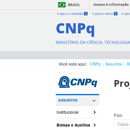
Acesso à informação
BRASIL
Ir para o conteúdo
1
Ir para o menu
2
Ir pa
CNPq
MINISTÉRIO DA CIÊNCIA, TECNOLOGI
Você está aqui:
CNPq
Assuntos
B
Pro
ASSUNTOS
Institucional
País
Bolsas e Auxílios