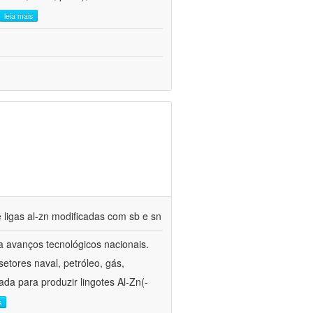
leia mais
 ligas al-zn modificadas com sb e sn
ra avanços tecnológicos nacionais.
etores naval, petróleo, gás,
sada para produzir lingotes Al-Zn(-
s