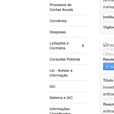
Processos de
marsup
Contas Anuais
Instit
Convênios
Vigên
Despesas
Licitações e
Contratos
COOR
CIÊNC
Consultas Públicas
Psicol
E-ma
Lei - Acesso a
Informação
Título
SIC
inovad
artifici
Sistema e-SIC
Resu
Informações
artific
Classificadas