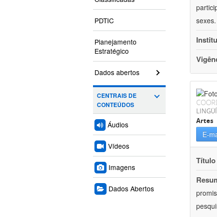
partic
PDTIC
sexes.
Instit
Planejamento
Estratégico
Vigên
Dados abertos
CENTRAIS DE
COOR
CONTEÚDOS
LINGÜÍ
Artes
Áudios
E-ma
Vídeos
Título
Imagens
Resu
Dados Abertos
promis
pesqui