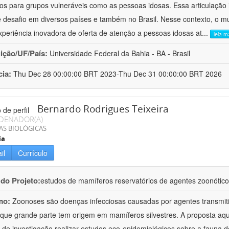
os para grupos vulneráveis como as pessoas idosas. Essa articulação in
 desafio em diversos países e também no Brasil. Nesse contexto, o m
periência inovadora de oferta de atenção a pessoas idosas at
...
leia m
uição/UF/País:
Universidade Federal da Bahia - BA - Brasil
cia:
Thu Dec 28 00:00:00 BRT 2023-Thu Dec 31 00:00:00 BRT 2026
Bernardo Rodrigues Teixeira
DENADOR(A)
AS BIOLÓGICAS
ia
il
Currículo
 do Projeto:
estudos de mamíferos reservatórios de agentes zoonótico
mo:
Zoonoses são doenças infecciosas causadas por agentes transmit
que grande parte tem origem em mamíferos silvestres. A proposta aq
l de investigação realizar estudos eco-epidemiológicos sobre a fauna