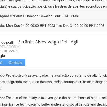
iais) e sua participação nos ciclos silvestres de agentes zoonóticos e
uição/UF/País:
Fundação Oswaldo Cruz - RJ - Brasil
cia:
Mon Dec 04 00:00:00 BRT 2023-Thu Dec 31 00:00:00 BRT 2026
Betânia Alves Veiga Dell' Agli
DENADOR(A)
IAS HUMANAS
ogia
il
Currículo
 do Projeto:
técnicas avançadas na avaliação do autismo de alto fu
ora integrando tomada de decisão, redes neurais e artificiais e diagnó
al
mo:
The aim of the study is to investigate the neural basis of high func
ial intelligence technology to better understand social deficits and decis