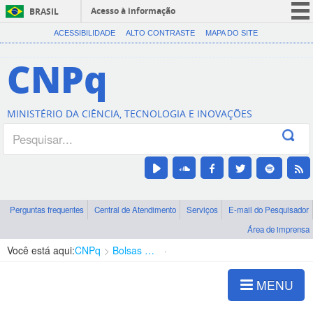
Acesso à informação
BRASIL
CORONAVÍRUS (COVID-19)
ACESSIBILIDADE
ALTO CONTRASTE
MAPA DO SITE
Participe
CNPq
Serviços
Legislação
MINISTÉRIO DA CIÊNCIA, TECNOLOGIA E INOVAÇÕES
Canais
Perguntas frequentes
Central de Atendimento
Serviços
E-mail do Pesquisador
Área de imprensa
Você está aqui:
CNPq
Bolsas e Auxílios Vigentes
Projetos de Pesquisa
MENU