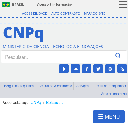
Acesso à informação
BRASIL
CORONAVÍRUS (COVID-19)
ACESSIBILIDADE
ALTO CONTRASTE
MAPA DO SITE
Participe
CNPq
Serviços
Legislação
MINISTÉRIO DA CIÊNCIA, TECNOLOGIA E INOVAÇÕES
Canais
Perguntas frequentes
Central de Atendimento
Serviços
E-mail do Pesquisador
Área de imprensa
Você está aqui:
CNPq
Bolsas e Auxílios Vigentes
Projetos de Pesquisa
MENU