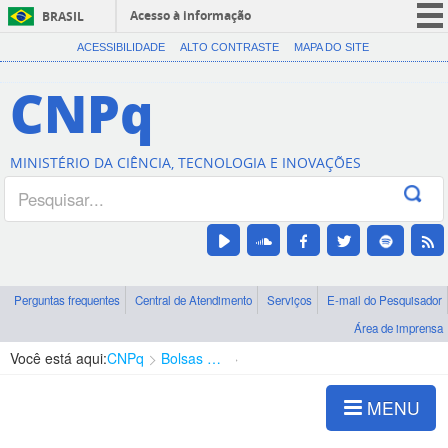
Acesso à informação
BRASIL
CORONAVÍRUS (COVID-19)
ACESSIBILIDADE
ALTO CONTRASTE
MAPA DO SITE
Participe
CNPq
Serviços
Legislação
MINISTÉRIO DA CIÊNCIA, TECNOLOGIA E INOVAÇÕES
Canais
Perguntas frequentes
Central de Atendimento
Serviços
E-mail do Pesquisador
Área de imprensa
Você está aqui:
CNPq
Bolsas e Auxílios Vigentes
Projetos de Pesquisa
MENU