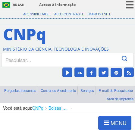
Acesso à informação
BRASIL
CORONAVÍRUS (COVID-19)
ACESSIBILIDADE
ALTO CONTRASTE
MAPA DO SITE
Participe
CNPq
Serviços
Legislação
MINISTÉRIO DA CIÊNCIA, TECNOLOGIA E INOVAÇÕES
Canais
Perguntas frequentes
Central de Atendimento
Serviços
E-mail do Pesquisador
Área de imprensa
Você está aqui:
CNPq
Bolsas e Auxílios Vigentes
Projetos de Pesquisa
MENU