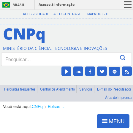
Acesso à informação
BRASIL
CORONAVÍRUS (COVID-19)
ACESSIBILIDADE
ALTO CONTRASTE
MAPA DO SITE
Participe
CNPq
Serviços
Legislação
MINISTÉRIO DA CIÊNCIA, TECNOLOGIA E INOVAÇÕES
Canais
Perguntas frequentes
Central de Atendimento
Serviços
E-mail do Pesquisador
Área de imprensa
Você está aqui:
CNPq
Bolsas e Auxílios Vigentes
Projetos de Pesquisa
MENU