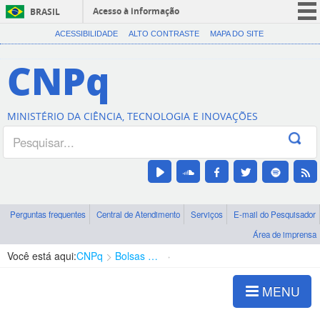
Acesso à informação
BRASIL
CORONAVÍRUS (COVID-19)
ACESSIBILIDADE
ALTO CONTRASTE
MAPA DO SITE
Participe
CNPq
Serviços
Legislação
MINISTÉRIO DA CIÊNCIA, TECNOLOGIA E INOVAÇÕES
Canais
Perguntas frequentes
Central de Atendimento
Serviços
E-mail do Pesquisador
Área de imprensa
Você está aqui:
CNPq
Bolsas e Auxílios Vigentes
Projetos de Pesquisa
MENU