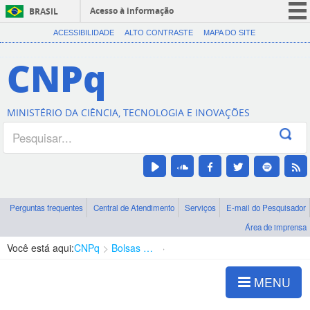
Acesso à informação
BRASIL
CORONAVÍRUS (COVID-19)
ACESSIBILIDADE
ALTO CONTRASTE
MAPA DO SITE
Participe
CNPq
Serviços
Legislação
MINISTÉRIO DA CIÊNCIA, TECNOLOGIA E INOVAÇÕES
Canais
Perguntas frequentes
Central de Atendimento
Serviços
E-mail do Pesquisador
Área de imprensa
Você está aqui:
CNPq
Bolsas e Auxílios Vigentes
Projetos de Pesquisa
MENU