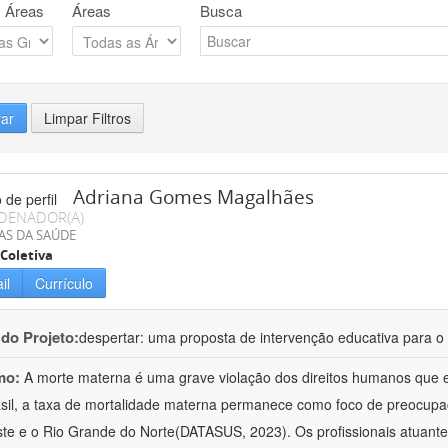
 Áreas
Áreas
Busca
rar
Limpar Filtros
Adriana Gomes Magalhães
DENADOR(A)
AS DA SAÚDE
Coletiva
il
Currículo
 do Projeto:
despertar: uma proposta de intervenção educativa para o 
mo:
A morte materna é uma grave violação dos direitos humanos que e
sil, a taxa de mortalidade materna permanece como foco de preocup
te e o Rio Grande do Norte(DATASUS, 2023). Os profissionais atuant