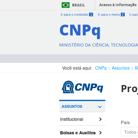
Acesso à informação
BRASIL
Ir para o conteúdo
1
Ir para o menu
2
Ir pa
CNPq
MINISTÉRIO DA CIÊNCIA, TECNOLOGI
Você está aqui:
CNPq
Assuntos
B
Pro
ASSUNTOS
Institucional
País
Bolsas e Auxílios