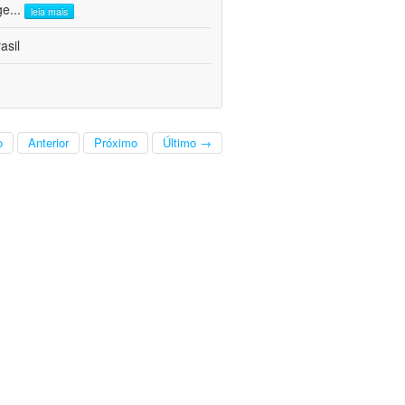
ge
...
leia mais
asil
o
Anterior
Próximo
Último →