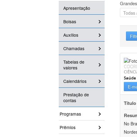
Grandes
Apresentação
Bolsas
Auxílios
Filt
Chamadas
Tabelas de
COOR
valores
CIÊNCI
Saúde 
Calendários
E-ma
Prestação de
contas
Título
Programas
Resu
No Bra
Prêmios
Nordes