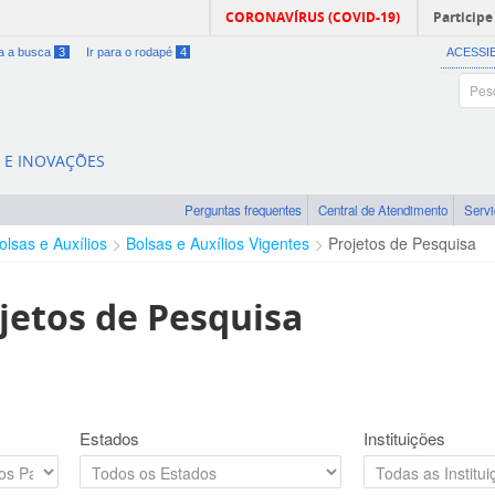
CORONAVÍRUS (COVID-19)
Participe
ra a busca
3
Ir para o rodapé
4
ACESSI
A E INOVAÇÕES
Perguntas frequentes
Central de Atendimento
Serv
olsas e Auxílios
Bolsas e Auxílios Vigentes
Projetos de Pesquisa
jetos de Pesquisa
Estados
Instituições