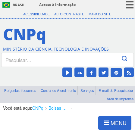
Acesso à informação
BRASIL
CORONAVÍRUS (COVID-19)
ACESSIBILIDADE
ALTO CONTRASTE
MAPA DO SITE
Participe
CNPq
Serviços
Legislação
MINISTÉRIO DA CIÊNCIA, TECNOLOGIA E INOVAÇÕES
Canais
Perguntas frequentes
Central de Atendimento
Serviços
E-mail do Pesquisador
Área de imprensa
Você está aqui:
CNPq
Bolsas e Auxílios Vigentes
Projetos de Pesquisa
MENU