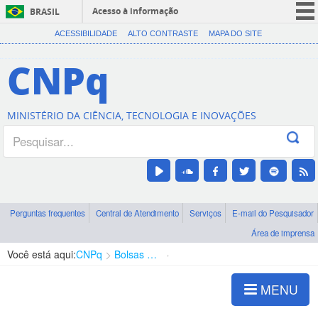
Acesso à informação
BRASIL
CORONAVÍRUS (COVID-19)
ACESSIBILIDADE
ALTO CONTRASTE
MAPA DO SITE
Participe
CNPq
Serviços
Legislação
MINISTÉRIO DA CIÊNCIA, TECNOLOGIA E INOVAÇÕES
Canais
Perguntas frequentes
Central de Atendimento
Serviços
E-mail do Pesquisador
Área de imprensa
Você está aqui:
CNPq
Bolsas e Auxílios Vigentes
Projetos de Pesquisa
MENU