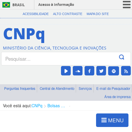
Acesso à informação
BRASIL
CORONAVÍRUS (COVID-19)
ACESSIBILIDADE
ALTO CONTRASTE
MAPA DO SITE
Participe
CNPq
Serviços
Legislação
MINISTÉRIO DA CIÊNCIA, TECNOLOGIA E INOVAÇÕES
Canais
Perguntas frequentes
Central de Atendimento
Serviços
E-mail do Pesquisador
Área de imprensa
Você está aqui:
CNPq
Bolsas e Auxílios Vigentes
Projetos de Pesquisa
MENU