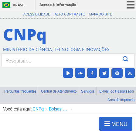
Acesso à informação
BRASIL
CORONAVÍRUS (COVID-19)
ACESSIBILIDADE
ALTO CONTRASTE
MAPA DO SITE
Participe
CNPq
Serviços
Legislação
MINISTÉRIO DA CIÊNCIA, TECNOLOGIA E INOVAÇÕES
Canais
Perguntas frequentes
Central de Atendimento
Serviços
E-mail do Pesquisador
Área de imprensa
Você está aqui:
CNPq
Bolsas e Auxílios Vigentes
Projetos de Pesquisa
MENU