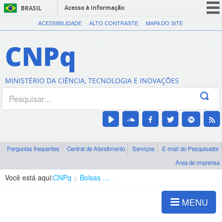
Acesso à informação
BRASIL
CORONAVÍRUS (COVID-19)
ACESSIBILIDADE
ALTO CONTRASTE
MAPA DO SITE
Participe
CNPq
Serviços
Legislação
MINISTÉRIO DA CIÊNCIA, TECNOLOGIA E INOVAÇÕES
Canais
Perguntas frequentes
Central de Atendimento
Serviços
E-mail do Pesquisador
Área de imprensa
Você está aqui:
CNPq
Bolsas e Auxílios Vigentes
Projetos de Pesquisa
MENU