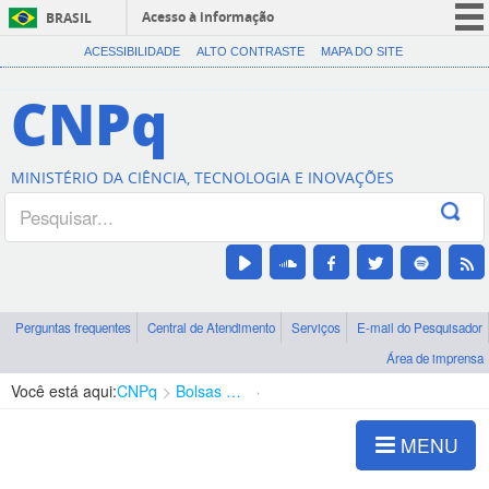
Acesso à informação
BRASIL
CORONAVÍRUS (COVID-19)
ACESSIBILIDADE
ALTO CONTRASTE
MAPA DO SITE
Participe
CNPq
Serviços
Legislação
MINISTÉRIO DA CIÊNCIA, TECNOLOGIA E INOVAÇÕES
Canais
Perguntas frequentes
Central de Atendimento
Serviços
E-mail do Pesquisador
Área de imprensa
Você está aqui:
CNPq
Bolsas e Auxílios Vigentes
Projetos de Pesquisa
MENU