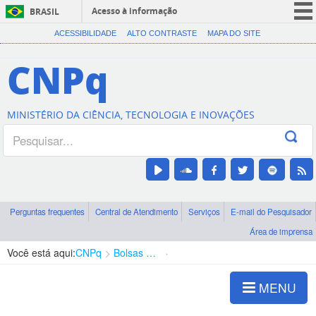
Acesso à informação
BRASIL
CORONAVÍRUS (COVID-19)
ACESSIBILIDADE
ALTO CONTRASTE
MAPA DO SITE
Participe
CNPq
Serviços
Legislação
MINISTÉRIO DA CIÊNCIA, TECNOLOGIA E INOVAÇÕES
Canais
Perguntas frequentes
Central de Atendimento
Serviços
E-mail do Pesquisador
Área de imprensa
Você está aqui:
CNPq
Bolsas e Auxílios Vigentes
Projetos de Pesquisa
MENU