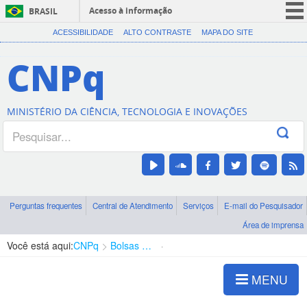
Acesso à informação
BRASIL
CORONAVÍRUS (COVID-19)
ACESSIBILIDADE
ALTO CONTRASTE
MAPA DO SITE
Participe
CNPq
Serviços
Legislação
MINISTÉRIO DA CIÊNCIA, TECNOLOGIA E INOVAÇÕES
Canais
Perguntas frequentes
Central de Atendimento
Serviços
E-mail do Pesquisador
Área de imprensa
Você está aqui:
CNPq
Bolsas e Auxílios Vigentes
Projetos de Pesquisa
MENU