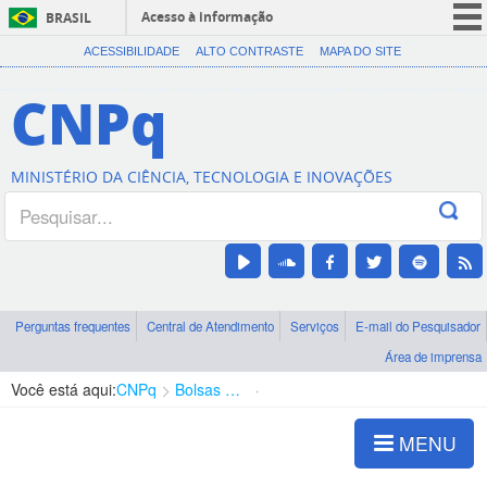
Acesso à informação
BRASIL
CORONAVÍRUS (COVID-19)
ACESSIBILIDADE
ALTO CONTRASTE
MAPA DO SITE
Participe
CNPq
Serviços
Legislação
MINISTÉRIO DA CIÊNCIA, TECNOLOGIA E INOVAÇÕES
Canais
Perguntas frequentes
Central de Atendimento
Serviços
E-mail do Pesquisador
Área de imprensa
Você está aqui:
CNPq
Bolsas e Auxílios Vigentes
Projetos de Pesquisa
MENU