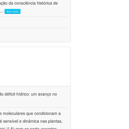
ão da consciência histórica de
...
leia mais
o déficit hídrico: um avanço no
s e moleculares que condicionam a
é sensível e dinâmica nas plantas,
cia' (LA) com os porta-enxertos