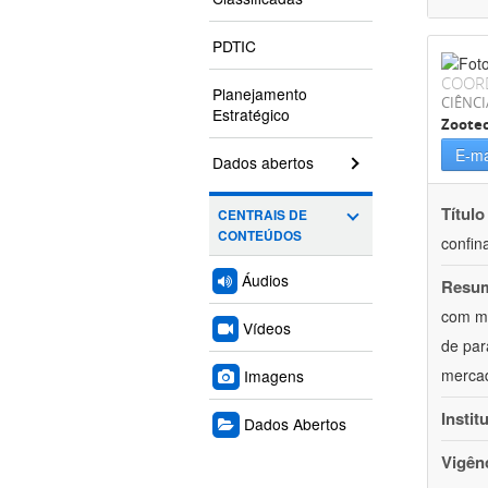
PDTIC
COOR
Planejamento
CIÊNCI
Estratégico
Zoote
E-ma
Dados abertos
Título
CENTRAIS DE
CONTEÚDOS
confin
Áudios
Resu
com mú
Vídeos
de par
mercad
Imagens
Instit
Dados Abertos
Vigên