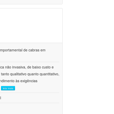
o comportamental de cabras em
ca não invasiva, de baixo custo e
tanto qualitativo quanto quantitativo,
ndimento às exigências
.
leia mais
l