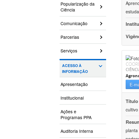
Aprend
Popularização da
Ciência
estuda
Comunicação
Instit
Vigên
Parcerias
Serviços
COOR
ACESSO À
CIÊNCI
INFORMAÇÃO
Agron
Apresentação
E-ma
Institucional
Título
cultiv
Ações e
Programas PPA
Resu
planta
Auditoria Interna
podend