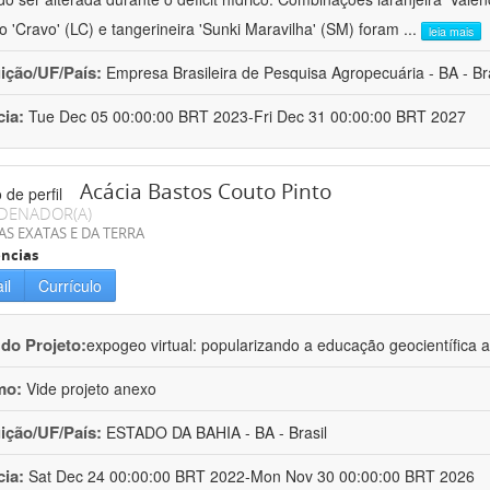
ro 'Cravo' (LC) e tangerineira 'Sunki Maravilha' (SM) foram
...
leia mais
uição/UF/País:
Empresa Brasileira de Pesquisa Agropecuária - BA - Bra
cia:
Tue Dec 05 00:00:00 BRT 2023-Fri Dec 31 00:00:00 BRT 2027
Acácia Bastos Couto Pinto
DENADOR(A)
AS EXATAS E DA TERRA
ncias
il
Currículo
 do Projeto:
expogeo virtual: popularizando a educação geocientífica a
mo:
Vide projeto anexo
uição/UF/País:
ESTADO DA BAHIA - BA - Brasil
cia:
Sat Dec 24 00:00:00 BRT 2022-Mon Nov 30 00:00:00 BRT 2026