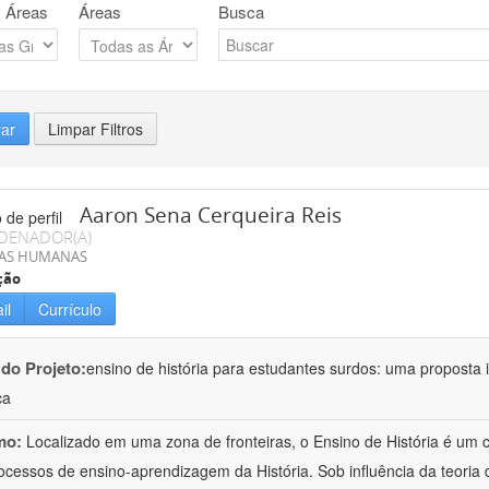
 Áreas
Áreas
Busca
rar
Limpar Filtros
Aaron Sena Cerqueira Reis
DENADOR(A)
IAS HUMANAS
ção
il
Currículo
 do Projeto:
ensino de história para estudantes surdos: uma proposta i
ca
mo:
Localizado em uma zona de fronteiras, o Ensino de História é um
ocessos de ensino-aprendizagem da História. Sob influência da teoria d