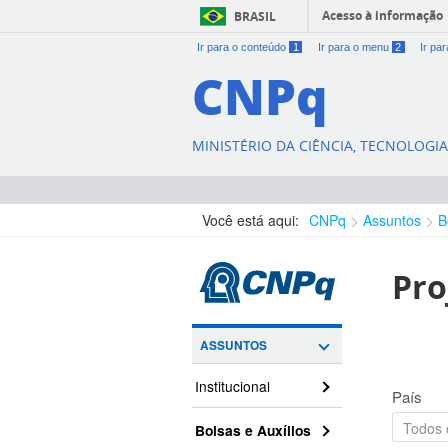
Acesso à informação
BRASIL
Ir para o conteúdo
1
Ir para o menu
2
Ir pa
CNPq
MINISTÉRIO DA CIÊNCIA, TECNOLOGI
Você está aqui:
CNPq
Assuntos
B
Pro
ASSUNTOS
Institucional
País
Bolsas e Auxílios