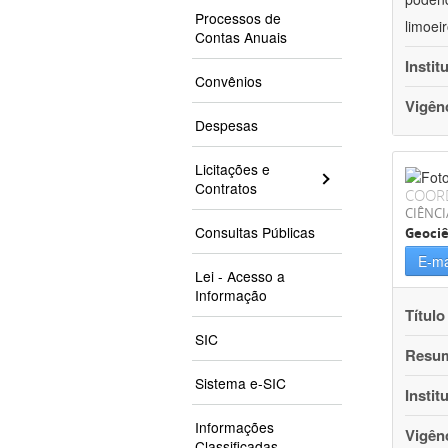
Processos de
limoei
Contas Anuais
Instit
Convênios
Vigên
Despesas
Licitações e
Contratos
COOR
CIÊNCI
Consultas Públicas
Geociê
E-ma
Lei - Acesso a
Informação
Título
SIC
Resu
Sistema e-SIC
Instit
Informações
Vigên
Classificadas