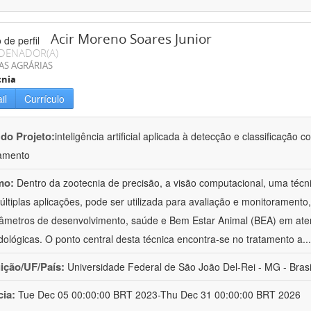
Acir Moreno Soares Junior
DENADOR(A)
AS AGRÁRIAS
cnia
il
Currículo
 do Projeto:
inteligência artificial aplicada à detecção e classificaçã
amento
mo:
Dentro da zootecnia de precisão, a visão computacional, uma técni
ltiplas aplicações, pode ser utilizada para avaliação e monitoramento, 
âmetros de desenvolvimento, saúde e Bem Estar Animal (BEA) em ate
ológicas. O ponto central desta técnica encontra-se no tratamento a
..
uição/UF/País:
Universidade Federal de São João Del-Rei - MG - Brasi
cia:
Tue Dec 05 00:00:00 BRT 2023-Thu Dec 31 00:00:00 BRT 2026