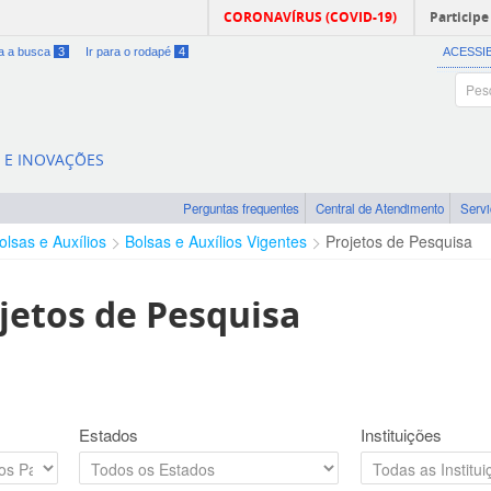
CORONAVÍRUS (COVID-19)
Participe
ra a busca
3
Ir para o rodapé
4
ACESSI
A E INOVAÇÕES
Perguntas frequentes
Central de Atendimento
Serv
olsas e Auxílios
Bolsas e Auxílios Vigentes
Projetos de Pesquisa
jetos de Pesquisa
Estados
Instituições