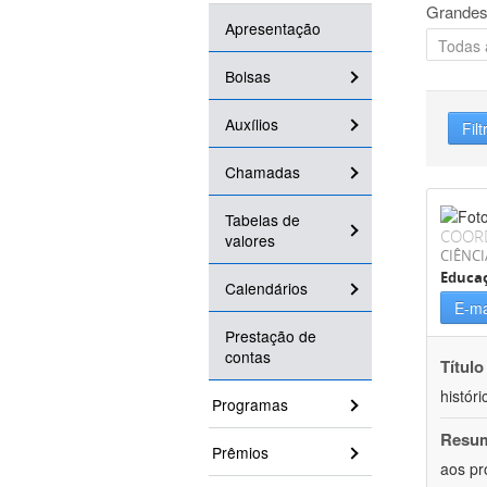
Grandes
Apresentação
Bolsas
Auxílios
Filt
Chamadas
Tabelas de
COOR
valores
CIÊNC
Educa
Calendários
E-ma
Prestação de
contas
Título
históri
Programas
Resu
Prêmios
aos pr