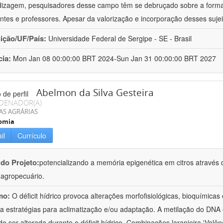
izagem, pesquisadores desse campo têm se debruçado sobre a formaç
ntes e professores. Apesar da valorização e incorporação desses sujei
uição/UF/País:
Universidade Federal de Sergipe - SE - Brasil
cia:
Mon Jan 08 00:00:00 BRT 2024-Sun Jan 31 00:00:00 BRT 2027
Abelmon da Silva Gesteira
DENADOR(A)
AS AGRÁRIAS
omia
il
Currículo
 do Projeto:
potencializando a memória epigenética em citros através d
o agropecuário.
mo:
O déficit hídrico provoca alterações morfofisiológicas, bioquímica
 a estratégias para aclimatização e/ou adaptação. A metilação do DNA 
o ser alterada durante o déficit hídrico. Combinações laranjeira 'Valên