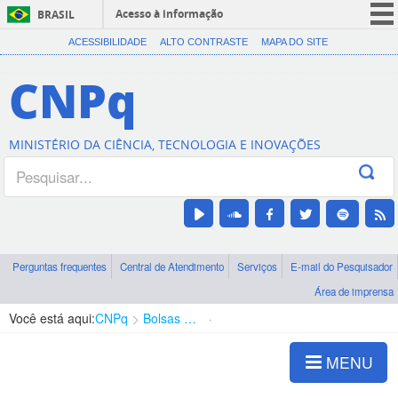
Acesso à informação
BRASIL
CORONAVÍRUS (COVID-19)
ACESSIBILIDADE
ALTO CONTRASTE
MAPA DO SITE
Participe
CNPq
Serviços
Legislação
MINISTÉRIO DA CIÊNCIA, TECNOLOGIA E INOVAÇÕES
Canais
Perguntas frequentes
Central de Atendimento
Serviços
E-mail do Pesquisador
Área de imprensa
Você está aqui:
CNPq
Bolsas e Auxílios Vigentes
Projetos de Pesquisa
MENU