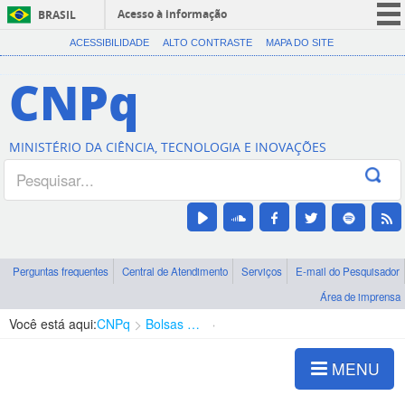
Acesso à informação
BRASIL
CORONAVÍRUS (COVID-19)
ACESSIBILIDADE
ALTO CONTRASTE
MAPA DO SITE
Participe
CNPq
Serviços
Legislação
MINISTÉRIO DA CIÊNCIA, TECNOLOGIA E INOVAÇÕES
Canais
Perguntas frequentes
Central de Atendimento
Serviços
E-mail do Pesquisador
Área de imprensa
Você está aqui:
CNPq
Bolsas e Auxílios Vigentes
Projetos de Pesquisa
MENU