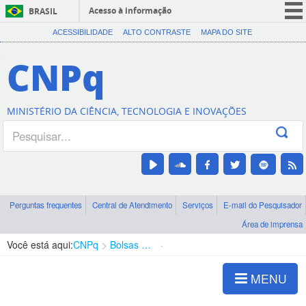
Acesso à informação
BRASIL
CORONAVÍRUS (COVID-19)
ACESSIBILIDADE
ALTO CONTRASTE
MAPA DO SITE
Participe
CNPq
Serviços
Legislação
MINISTÉRIO DA CIÊNCIA, TECNOLOGIA E INOVAÇÕES
Canais
Perguntas frequentes
Central de Atendimento
Serviços
E-mail do Pesquisador
Área de imprensa
Você está aqui:
CNPq
Bolsas e Auxílios Vigentes
Projetos de Pesquisa
MENU