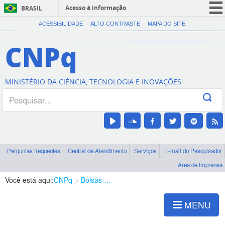
Acesso à informação
BRASIL
CORONAVÍRUS (COVID-19)
ACESSIBILIDADE
ALTO CONTRASTE
MAPA DO SITE
Participe
CNPq
Serviços
Legislação
MINISTÉRIO DA CIÊNCIA, TECNOLOGIA E INOVAÇÕES
Canais
Perguntas frequentes
Central de Atendimento
Serviços
E-mail do Pesquisador
Área de imprensa
Você está aqui:
CNPq
Bolsas e Auxílios Vigentes
Projetos de Pesquisa
MENU