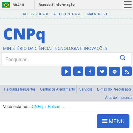
Acesso à informação
BRASIL
CORONAVÍRUS (COVID-19)
ACESSIBILIDADE
ALTO CONTRASTE
MAPA DO SITE
Participe
CNPq
Serviços
Legislação
MINISTÉRIO DA CIÊNCIA, TECNOLOGIA E INOVAÇÕES
Canais
Perguntas frequentes
Central de Atendimento
Serviços
E-mail do Pesquisador
Área de imprensa
Você está aqui:
CNPq
Bolsas e Auxílios Vigentes
Projetos de Pesquisa
MENU