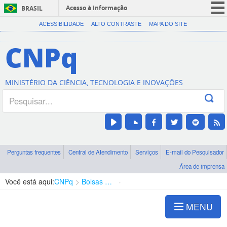
Acesso à informação
BRASIL
CORONAVÍRUS (COVID-19)
ACESSIBILIDADE
ALTO CONTRASTE
MAPA DO SITE
Participe
CNPq
Serviços
Legislação
MINISTÉRIO DA CIÊNCIA, TECNOLOGIA E INOVAÇÕES
Canais
Perguntas frequentes
Central de Atendimento
Serviços
E-mail do Pesquisador
Área de imprensa
Você está aqui:
CNPq
Bolsas e Auxílios Vigentes
Projetos de Pesquisa
MENU