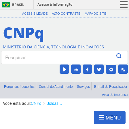
Acesso à informação
BRASIL
CORONAVÍRUS (COVID-19)
ACESSIBILIDADE
ALTO CONTRASTE
MAPA DO SITE
Participe
CNPq
Serviços
Legislação
MINISTÉRIO DA CIÊNCIA, TECNOLOGIA E INOVAÇÕES
Canais
Perguntas frequentes
Central de Atendimento
Serviços
E-mail do Pesquisador
Área de imprensa
Você está aqui:
CNPq
Bolsas e Auxílios Vigentes
Projetos de Pesquisa
MENU