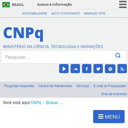
Acesso à informação
BRASIL
CORONAVÍRUS (COVID-19)
ACESSIBILIDADE
ALTO CONTRASTE
MAPA DO SITE
Participe
CNPq
Serviços
Legislação
MINISTÉRIO DA CIÊNCIA, TECNOLOGIA E INOVAÇÕES
Canais
Perguntas frequentes
Central de Atendimento
Serviços
E-mail do Pesquisador
Área de imprensa
Você está aqui:
CNPq
Bolsas e Auxílios Vigentes
Projetos de Pesquisa
MENU