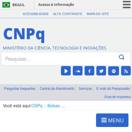
Acesso à informação
BRASIL
CORONAVÍRUS (COVID-19)
ACESSIBILIDADE
ALTO CONTRASTE
MAPA DO SITE
Participe
CNPq
Serviços
Legislação
MINISTÉRIO DA CIÊNCIA, TECNOLOGIA E INOVAÇÕES
Canais
Perguntas frequentes
Central de Atendimento
Serviços
E-mail do Pesquisador
Área de imprensa
Você está aqui:
CNPq
Bolsas e Auxílios Vigentes
Projetos de Pesquisa
MENU