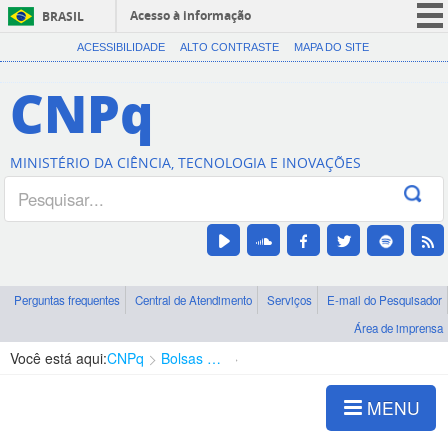
Acesso à informação
BRASIL
CORONAVÍRUS (COVID-19)
ACESSIBILIDADE
ALTO CONTRASTE
MAPA DO SITE
Participe
CNPq
Serviços
Legislação
MINISTÉRIO DA CIÊNCIA, TECNOLOGIA E INOVAÇÕES
Canais
Perguntas frequentes
Central de Atendimento
Serviços
E-mail do Pesquisador
Área de imprensa
Você está aqui:
CNPq
Bolsas e Auxílios Vigentes
Projetos de Pesquisa
MENU